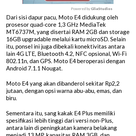
Powered by 
GliaStudios
Dari sisi dapur pacu, Moto E4 didukung oleh
M
prosesor quad-core 1,3 GHz MediaTek
u
MT6737M, yang disertai RAM 2GB dan storage
t
16GB upgradable melalui kartu microSD. Selain
e
itu, ponsel ini juga dibekali konektivitas antara
lain 4G LTE, Bluetooth 4.2, NFC opsional, Wi-Fi
802.11n, dan GPS. Moto E4 beroperasi dengan
Android 7.1.1 Nougat.
Moto E4 yang akan dibanderol sekitar Rp2,2
jutaan, dengan opsi warna abu-abu, emas, dan
biru.
Sementara itu, sang kakak E4 Plus memiliki
spesifikasi lebih tinggi dari versi non-Plus,
antara lain di peningkatan kamera belakang
menjadi 13 MP, kapasitas RAM 3GB, dan