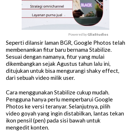
Powered by 
GliaStudios
Seperti dilansir laman BGR, Google Photos telah
M
membenamkan fitur baru bernama Stabilize.
u
Sesuai dengan namanya, fitur yang mulai
t
dikembangkan sejak Agustus tahun lalu ini,
e
ditujukan untuk bisa mengurangi shaky effect,
dari sebuah video milik user.
Cara menggunakan Stabilize cukup mudah.
Pengguna hanya perlu memperbarui Google
Photos ke versi teranyar. Selanjutnya, pilih
video goyah yang ingin distabilkan, lantas tekan
ikon pensil (pen) pada sisi bawah untuk
mengedit konten.