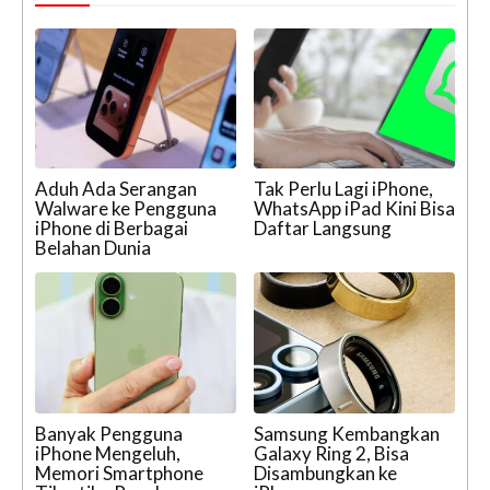
Aduh Ada Serangan
Tak Perlu Lagi iPhone,
Walware ke Pengguna
WhatsApp iPad Kini Bisa
iPhone di Berbagai
Daftar Langsung
Belahan Dunia
Banyak Pengguna
Samsung Kembangkan
iPhone Mengeluh,
Galaxy Ring 2, Bisa
Memori Smartphone
Disambungkan ke