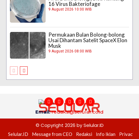
16 Virus Bakteriofage
9 August 2026 10:00 WIB
Permukaan Bulan Bolong-bolong
Usai Dihantam Satelit SpaceX Elon
Musk
9 August 2026 08:00 WIB
Email:
redaksi@selular.co.id
© Copyright 2026 by Selular.ID
Selular.ID
Message from CEO
Redaksi
Info Iklan
Privacy P