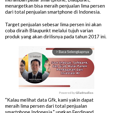
menargetkan bisa meraih penjualan lima persen
dari total penjualan smartphone di Indonesia.
Target penjualan sebesar lima persen ini akan
coba diraih Blaupunkt melalui tujuh varian
produk yang akan dirilisnya pada tahun 2017 ini.
Baca Selengkapnya
arrow_forward_ios
Powered by 
GliaStudios
“Kalau melihat data Gfk, kami yakin dapat
M
meraih lima persen dari total penjualan
u
smartphone Indonesia,” ungkap Ferdinand
t