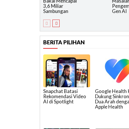
Bakal Mencapai
Masala
3,6 Miliar
Pengem
Sambungan
Gen AI
BERITA PILIHAN
Snapchat Batasi
Google Health 
Rekomendasi Video
Dukung Sinkron
AI di Spotlight
Dua Arah deng
Apple Health