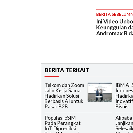
BERITA SEBELUM
Ini Video Unbo
Keunggulan da
Andromax B d
BERITA TERKAIT
Telkom dan Zoom
IBM AI
Jalin Kerja Sama
Indones
Hadirkan Solusi
Hadirka
Berbasis AI untuk
Inovati
Pasar B2B
Bisnis
Populasi eSIM
Alibaba
Pada Perangkat
Janjik
IoT Diprediksi
Selesai