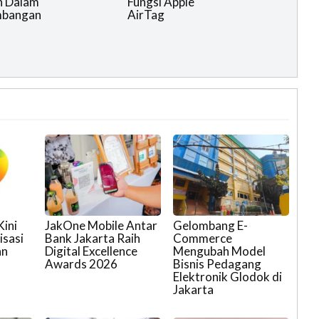
h Dalam
Fungsi Apple
bangan
AirTag
Kini
JakOne Mobile Antar
Gelombang E-
isasi
Bank Jakarta Raih
Commerce
an
Digital Excellence
Mengubah Model
Awards 2026
Bisnis Pedagang
Elektronik Glodok di
Jakarta