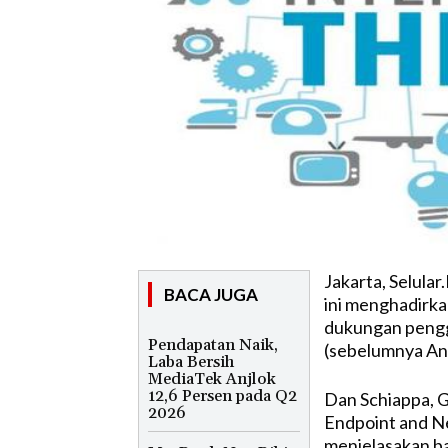
Jakarta, Selula
BACA JUGA
ini menghadirka
dukungan pengg
Pendapatan Naik,
(sebelumnya And
Laba Bersih
MediaTek Anjlok
12,6 Persen pada Q2
Dan Schiappa, G
2026
Endpoint and N
menjelasakan ba