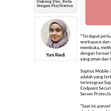
Dukung Disc, Beda
dengan PlayStation
“Terdapat perb
workspace dan 
membuka, melih
dengan format O
Yuni Riadi
yang aman dan t
Sophos Mobile 
adalah yang ter
terintegrasi So
Endpoint Securi
Server Protecti
“Saat ini, pons