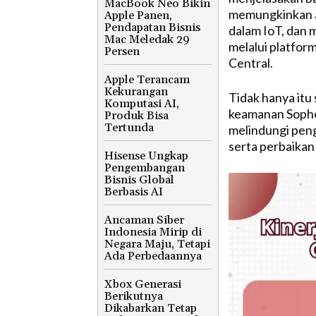
MacBook Neo Bikin
memungkinkan a
Apple Panen,
Pendapatan Bisnis
dalam IoT, dan 
Mac Meledak 29
melalui platfor
Persen
Central.
Apple Terancam
Kekurangan
Tidak hanya itu
Komputasi AI,
keamanan Sophos
Produk Bisa
Tertunda
melindungi peng
serta perbaikan
Hisense Ungkap
Pengembangan
Bisnis Global
Berbasis AI
Ancaman Siber
Indonesia Mirip di
Negara Maju, Tetapi
Ada Perbedaannya
Xbox Generasi
Berikutnya
Dikabarkan Tetap