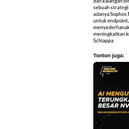
dan kalangan bi
sebuah strateg
adanya Sophos 
untuk endpoint,
menyederhanak
meningkatkan ke
Schiappa
Tonton juga: