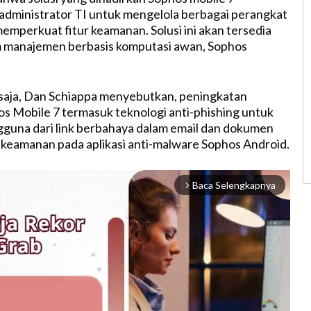
dministrator TI untuk mengelola berbagai perangkat
memperkuat fitur keamanan. Solusi ini akan tersedia
m manajemen berbasis komputasi awan, Sophos
 saja, Dan Schiappa menyebutkan, peningkatan
 Mobile 7 termasuk teknologi anti-phishing untuk
guna dari link berbahaya dalam email dan dokumen
 keamanan pada aplikasi anti-malware Sophos Android.
Baca Selengkapnya
arrow_forward_ios