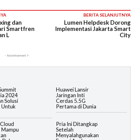
NYA
BERITA SELANJUTNYA
xing dan
Lumen Helpdesk Dorong
ri Smartfren
Implementasi Jakarta Smart
an L
City
- Advertisement 1-
 Summit
Huawei Lansir
ia 2024
Jaringan Inti
n Solusi
Cerdas 5.5G
f Untuk
Pertama di Dunia
 Cloud
Pria Ini Ditangkap
an Mampu
Setelah
kan
Menyalahgunakan