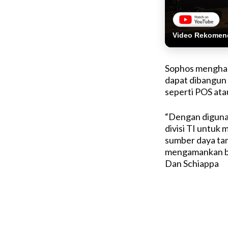
Video Rekomen
Sophos menghad
dapat dibangun 
seperti POS atau
“Dengan diguna
divisi TI untu
sumber daya ta
mengamankan ber
Dan Schiappa