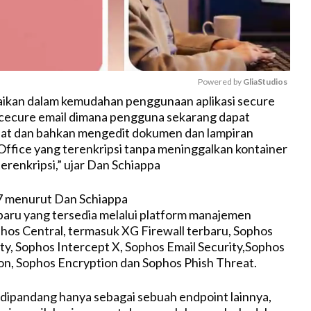
Powered by 
GliaStudios
aikan dalam kemudahan penggunaan aplikasi secure
cecure email dimana pengguna sekarang dapat
M
at dan bahkan mengedit dokumen dan lampiran
u
ffice yang terenkripsi tanpa meninggalkan kontainer
t
erenkripsi,” ujar Dan Schiappa
e
7 menurut Dan Schiappa
baru yang tersedia melalui platform manajemen
phos Central, termasuk XG Firewall terbaru, Sophos
ty, Sophos Intercept X, Sophos Email Security,Sophos
on, Sophos Encryption dan Sophos Phish Threat.
el dipandang hanya sebagai sebuah endpoint lainnya,