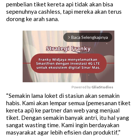
pembelian tiket kereta api tidak akan bisa
sepenuhnya cashless, tapi mereka akan terus
dorong ke arah sana.
Baca Selengkapnya
arrow_forward_ios
Powered by 
GliaStudios
“Semakin lama loket di stasiun akan semakin
M
habis. Kami akan lempar semua (pemesanan tiket
u
kereta api) ke partner dan web yang menjual
t
tiket. Dengan semakin banyak antri, itu hal yang
e
sangat wasting time. Kami ingin berdayakan
masyarakat agar lebih efisien dan produktif,”