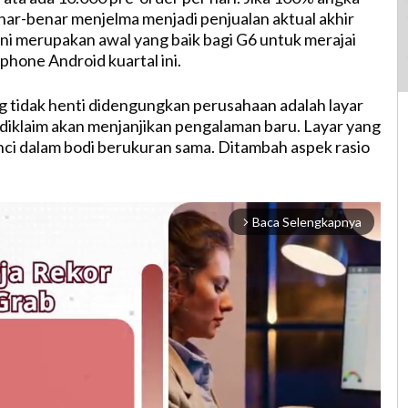
enar-benar menjelma menjadi penjualan aktual akhir
 ini merupakan awal yang baik bagi G6 untuk merajai
phone Android kuartal ini.
g tidak henti didengungkan perusahaan adalah layar
g diklaim akan menjanjikan pengalaman baru. Layar yang
 inci dalam bodi berukuran sama. Ditambah aspek rasio
Baca Selengkapnya
arrow_forward_ios