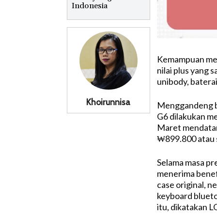
Indonesia
Kemampuan menah
nilai plus yang 
unibody, baterai
Khoirunnisa
Menggandeng be
G6 dilakukan me
Maret mendatan
₩899.800 atau 
Selama masa pr
menerima benefi
case original, 
keyboard blueto
itu, dikatakan L