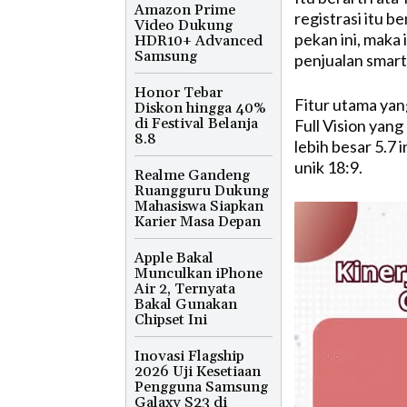
Amazon Prime
registrasi itu b
Video Dukung
pekan ini, maka
HDR10+ Advanced
Samsung
penjualan smart
Honor Tebar
Fitur utama yan
Diskon hingga 40%
di Festival Belanja
Full Vision yan
8.8
lebih besar 5.7
unik 18:9.
Realme Gandeng
Ruangguru Dukung
Mahasiswa Siapkan
Karier Masa Depan
Apple Bakal
Munculkan iPhone
Air 2, Ternyata
Bakal Gunakan
Chipset Ini
Inovasi Flagship
2026 Uji Kesetiaan
Pengguna Samsung
Galaxy S23 di