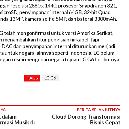
ngan resolusi 2880 x 1440, prosesor Snapdragon 821,
microSD, penyimpanan internal 64GB, 32-bit Quad
nda 13MP, kamera selfie 5MP, dan baterai 3300mAh.
LG telah mengonfirmasi untuk versi Amerika Serikat,
 menambahkan fitur pengisian nirkabel, tapi
i DAC dan penyimpanan internal diturunkan menjadi
 untuk negara lainnya seperti Indonesia, LG belum
ngan resmi mengenai negara tujuan LG G6 berikutnya.
LG G6
TAGS
NYA
BERITA SELANJUTNYA
1 dalam
Cloud Dorong Transformasi
rmasi Musik di
Bisnis Cepat