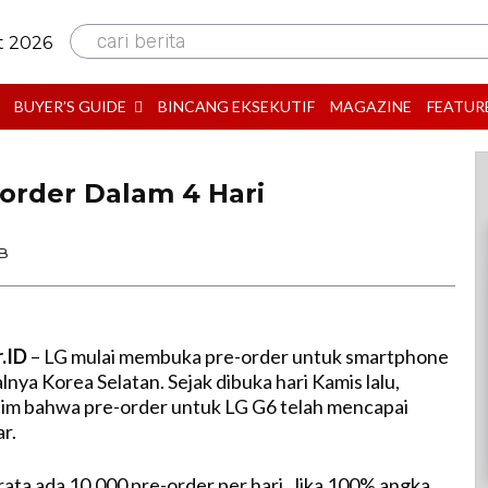
cari berita
t 2026
BUYER’S GUIDE
BINCANG EKSEKUTIF
MAGAZINE
FEATUR
-order Dalam 4 Hari
IB
r.ID
– LG mulai membuka pre-order untuk smartphone
lnya Korea Selatan. Sejak dibuka hari Kamis lalu,
im bahwa pre-order untuk LG G6 telah mencapai
r.
-rata ada 10.000 pre-order per hari. Jika 100% angka