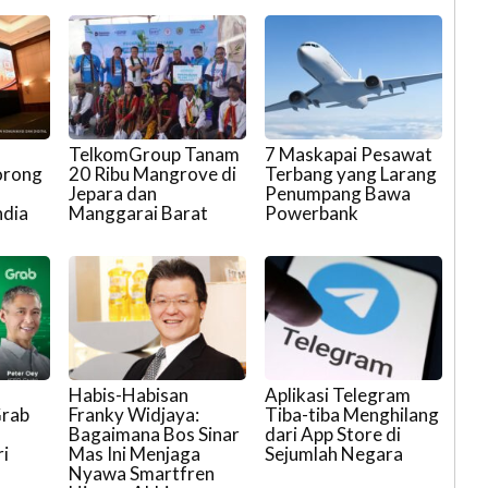
TelkomGroup Tanam
7 Maskapai Pesawat
orong
20 Ribu Mangrove di
Terbang yang Larang
Jepara dan
Penumpang Bawa
ndia
Manggarai Barat
Powerbank
Habis-Habisan
Aplikasi Telegram
Grab
Franky Widjaya:
Tiba-tiba Menghilang
Bagaimana Bos Sinar
dari App Store di
i
Mas Ini Menjaga
Sejumlah Negara
Nyawa Smartfren