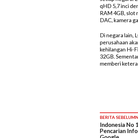
qHD 5,7 inci de
RAM 4GB, slot 
DAC, kamera ga
Di negara lain, 
perusahaan akan
kehilangan Hi-F
32GB. Sementara
memberi ketera
BERITA SEBELUM
​Indonesia No 
Pencarian Info
Google