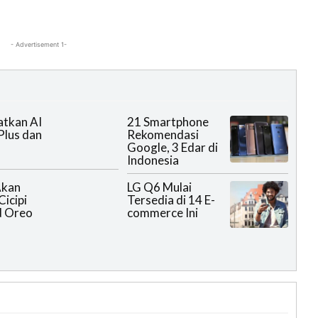
- Advertisement 1-
tkan AI
21 Smartphone
Plus dan
Rekomendasi
Google, 3 Edar di
Indonesia
Akan
LG Q6 Mulai
Cicipi
Tersedia di 14 E-
d Oreo
commerce Ini