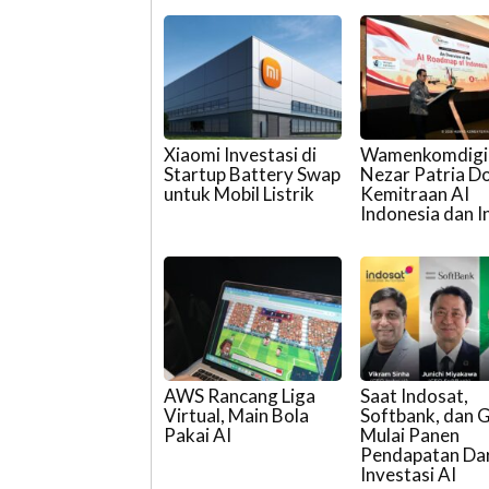
Xiaomi Investasi di
Wamenkomdigi
Startup Battery Swap
Nezar Patria D
untuk Mobil Listrik
Kemitraan AI
Indonesia dan I
AWS Rancang Liga
Saat Indosat,
Virtual, Main Bola
Softbank, dan 
Pakai AI
Mulai Panen
Pendapatan Dar
Investasi AI