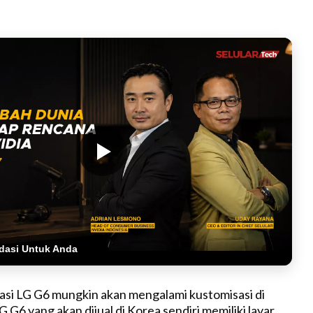
dasi Untuk Anda
asi LG G6 mungkin akan mengalami kustomisasi di
G G6 yang akan dijual di Korea sendiri memiliki layar