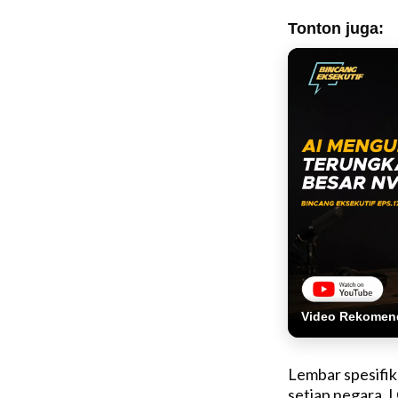
Tonton juga:
Video Rekomen
Lembar spesifik
setiap negara. L