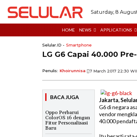
Saturday, 8 Augus
HOME
NEWS
APPLICATIONS
Selular.ID -
Smartphone
LG G6 Capai 40.000 Pre
Penulis:
Khoirunnisa
7 March 2017 22:30 W
BACA JUGA
Jakarta, Selula
G6 di negara asa
Oppo Perbarui
vendor mengkla
ColorOS 16 dengan
40.000 pendafta
Fitur Personalisasi
Baru
Itu berarti rata