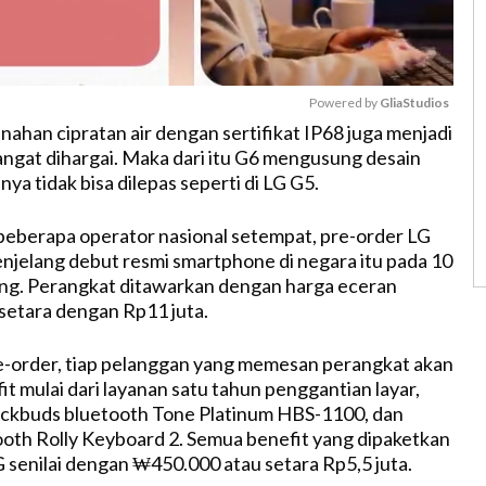
Powered by 
GliaStudios
an cipratan air dengan sertifikat IP68 juga menjadi
sangat dihargai. Maka dari itu G6 mengusung desain
M
nya tidak bisa dilepas seperti di LG G5.
u
t
berapa operator nasional setempat, pre-order LG
e
njelang debut resmi smartphone di negara itu pada 10
g. Perangkat ditawarkan dengan harga eceran
setara dengan Rp11 juta.
e-order, tiap pelanggan yang memesan perangkat akan
t mulai dari layanan satu tahun penggantian layar,
neckbuds bluetooth Tone Platinum HBS-1100, dan
oth Rolly Keyboard 2. Semua benefit yang dipaketkan
G senilai dengan ₩450.000 atau setara Rp5,5 juta.