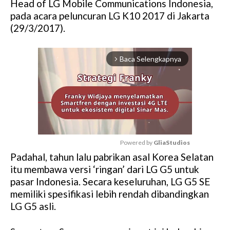
Head of LG Mobile Communications Indonesia,
pada acara peluncuran LG K10 2017 di Jakarta
(29/3/2017).
Baca Selengkapnya
arrow_forward_ios
Powered by 
GliaStudios
Padahal, tahun lalu pabrikan asal Korea Selatan
M
itu membawa versi ‘ringan’ dari LG G5 untuk
u
pasar Indonesia. Secara keseluruhan, LG G5 SE
t
memiliki spesifikasi lebih rendah dibandingkan
e
LG G5 asli.