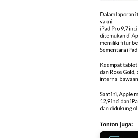
Dalam laporan i
yakni
iPad Pro 9,7 in
ditemukan di Ap
memiliki fitur b
Sementara iPad 
Keempat tablet 
dan Rose Gold,
internal bawa
Saat ini, Apple 
12,9 inci dan i
dan didukung ol
Tonton juga: