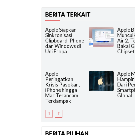
BERITA TERKAIT
Apple Siapkan
Apple B
Sinkronisasi
Muncul
Clipboard iPhone
Air 2, 
dan Windows di
Bakal 
Uni Eropa
Chipset 
Apple
Apple 
Peringatkan
Hampir
Krisis Pasokan,
Dari Pe
iPhone hingga
Smartp
Mac Terancam
Global
Terdampak
BERITA PILIHAN