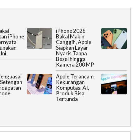
akal
iPhone 2028
kan iPhone
Bakal Makin
Ternyata
Canggih, Apple
Gunakan
Siapkan Layar
Ini
Nyaris Tanpa
Bezel hingga
Kamera 200 MP
Menguasai
Apple Terancam
 Setengah
Kekurangan
ndapatan
Komputasi AI,
hone
Produk Bisa
Tertunda