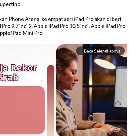
upertino.
kan Phone Arena, ke empat seri iPad Pro akan di beri
 Pro 9,7 inci 2, Apple iPad Pro 10,5 inci, Apple iPad Pro
Apple iPad Mini Pro.
Baca Selengkapnya
arrow_forward_ios