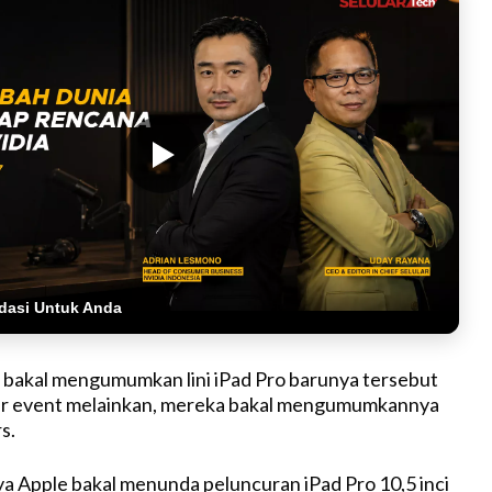
dasi Untuk Anda
 bakal mengumumkan lini iPad Pro barunya tersebut
r event melainkan, mereka bakal mengumumkannya
s.
ya Apple bakal menunda peluncuran iPad Pro 10,5 inci