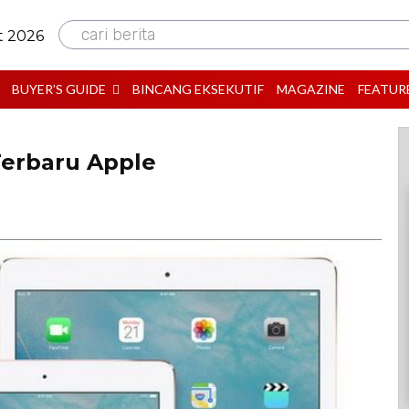
cari berita
t 2026
BUYER’S GUIDE
BINCANG EKSEKUTIF
MAGAZINE
FEATUR
Terbaru Apple