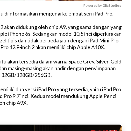
Powered by 
GliaStudios
tu diinformasikan mengenai ke empat seri iPad Pro,
M
ci 2 akan didukung oleh chip A9, yang sama dengan yang
u
ple iPhone 6s. Sedangkan model 10,5 inci diperkirakan
t
ezel tipis dan tidak berbeda jauh dengan iPad Mini Pro.
e
Pro 12.9-inch 2 akan memiliki chip Apple A10X.
itu akan tersedia dalam warna Space Grey, Silver, Gold
 dan masing-masing akan hadir dengan penyimpanan
an 32GB/128GB/256GB.
memiliki dua versi iPad Pro yang tersedia, yaitu iPad Pro
Pad Pro 9,7 inci. Kedua model mendukung Apple Pencil
eh chip A9X.