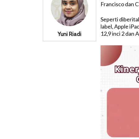
Francisco dan C
Seperti diberita
label, Apple iPad
12,9 inci 2 dan 
Yuni Riadi