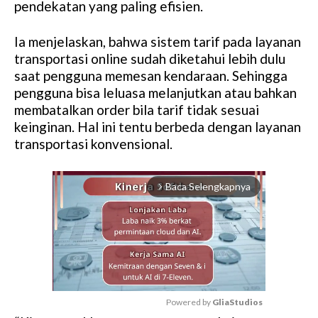
pendekatan yang paling efisien.
Ia menjelaskan, bahwa sistem tarif pada layanan
transportasi online sudah diketahui lebih dulu
saat pengguna memesan kendaraan. Sehingga
pengguna bisa leluasa melanjutkan atau bahkan
membatalkan order bila tarif tidak sesuai
keinginan. Hal ini tentu berbeda dengan layanan
transportasi konvensional.
Baca Selengkapnya
arrow_forward_ios
Powered by 
GliaStudios