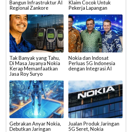
Bangun Infrastruktur AI
Klaim Cocok Untuk
Regional Zankore
Pekerja Lapangan
Tak Banyak yang Tahu,
Nokia dan Indosat
Di Masa Jayanya Nokia
Perluas 5G Indonesia
Kerap Memanfaatkan
dengan Integrasi AI
Jasa Roy Suryo
Gebrakan Anyar Nokia,
Jualan Produk Jaringan
Debutkan Jaringan
5G Seret, Nokia