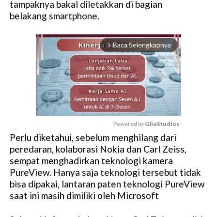
tampaknya bakal diletakkan di bagian
belakang smartphone.
Baca Selengkapnya
arrow_forward_ios
Powered by 
GliaStudios
Perlu diketahui, sebelum menghilang dari
M
peredaran, kolaborasi Nokia dan Carl Zeiss,
u
sempat menghadirkan teknologi kamera
t
PureView. Hanya saja teknologi tersebut tidak
e
bisa dipakai, lantaran paten teknologi PureView
saat ini masih dimiliki oleh Microsoft