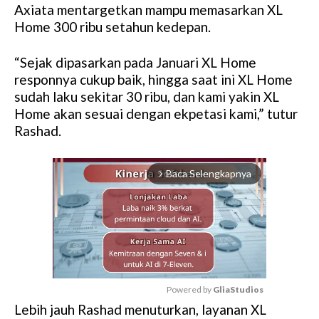
Axiata mentargetkan mampu memasarkan XL
Home 300 ribu setahun kedepan.
“Sejak dipasarkan pada Januari XL Home
responnya cukup baik, hingga saat ini XL Home
sudah laku sekitar 30 ribu, dan kami yakin XL
Home akan sesuai dengan ekpetasi kami,” tutur
Rashad.
Baca Selengkapnya
arrow_forward_ios
Powered by 
GliaStudios
Lebih jauh Rashad menuturkan, layanan XL
M