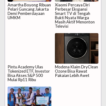
Amartha Boyong Ribuan
Xiaomi Percaya Diri
Pelari Guncang Jakarta
Perbesar Ekspansi
Demi Pemberdayaan
Smart TV di Tengah
UMKM
Bukti Nyata Warga
Masih Aktif Menonton
Televisi
Pintu Academy Ulas
Modena Klaim DryClean
Tokenized ETF, Investor
Ozone Bisa Rawat
Bisa Akses S&P 500
Pakaian Lebih Awet
Mulai Rp11 Ribu