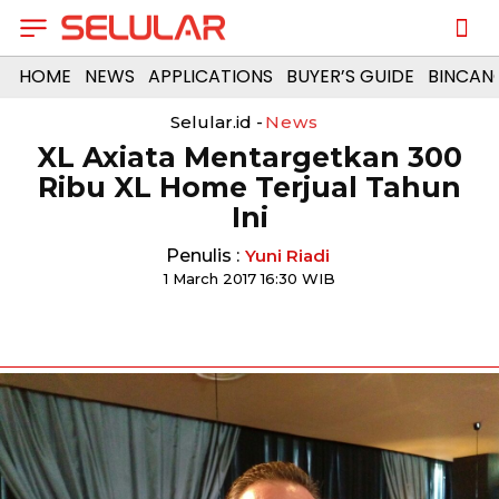
HOME
NEWS
APPLICATIONS
BUYER’S GUIDE
BINCAN
Selular.id -
News
​XL Axiata Mentargetkan 300
Ribu XL Home Terjual Tahun
Ini
Penulis :
Yuni Riadi
1 March 2017 16:30 WIB