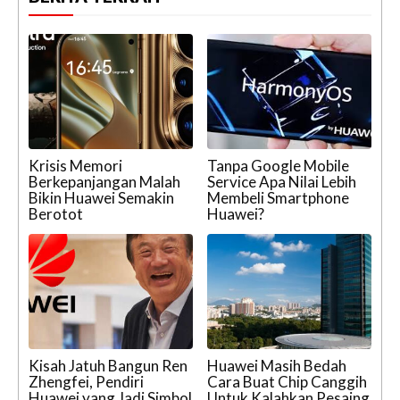
Krisis Memori
Tanpa Google Mobile
Berkepanjangan Malah
Service Apa Nilai Lebih
Bikin Huawei Semakin
Membeli Smartphone
Berotot
Huawei?
Kisah Jatuh Bangun Ren
Huawei Masih Bedah
Zhengfei, Pendiri
Cara Buat Chip Canggih
Huawei yang Jadi Simbol
Untuk Kalahkan Pesaing