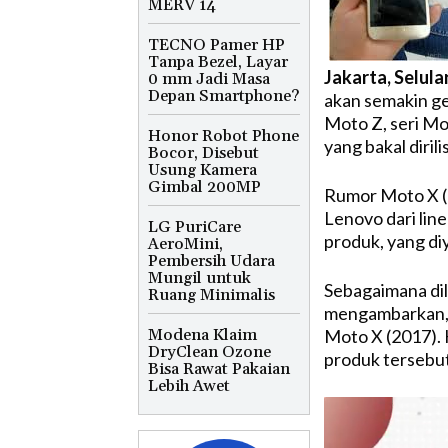
MERV 14
TECNO Pamer HP
Tanpa Bezel, Layar
Jakarta, Selula
0 mm Jadi Masa
Depan Smartphone?
akan semakin gen
Moto Z, seri Mo
Honor Robot Phone
yang bakal diril
Bocor, Disebut
Usung Kamera
Gimbal 200MP
Rumor Moto X (
Lenovo dari line
LG PuriCare
produk, yang diy
AeroMini,
Pembersih Udara
Mungil untuk
Sebagaimana dil
Ruang Minimalis
mengambarkan, 
Modena Klaim
Moto X (2017). 
DryClean Ozone
produk tersebut
Bisa Rawat Pakaian
Lebih Awet