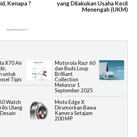
d, Kenapa ?
yang Dilakukan Usaha Kecil
Menengah (UKM)
- Advertisement 1-
a X70 Air
Motorola Razr 60
ir,
dan Buds Loop
n untuk
Brilliant
nsel Tipis
Collection
Meluncur 1
September 2025
60 Watch
Moto Edge X
ilis Ulang
Dirumorkan Bawa
Desain
Kamera Setajam
200 MP