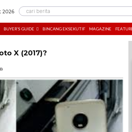
cari berita
t 2026
BUYER’S GUIDE
BINCANG EKSEKUTIF
MAGAZINE
FEATUR
to X (2017)?
IB