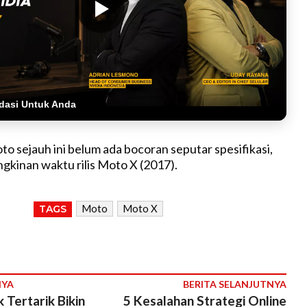
dasi Untuk Anda
oto sejauh ini belum ada bocoran seputar spesifikasi,
kinan waktu rilis Moto X (2017).
Moto
Moto X
TAGS
NYA
BERITA SELANJUTNYA
Tertarik Bikin
5 Kesalahan Strategi Online