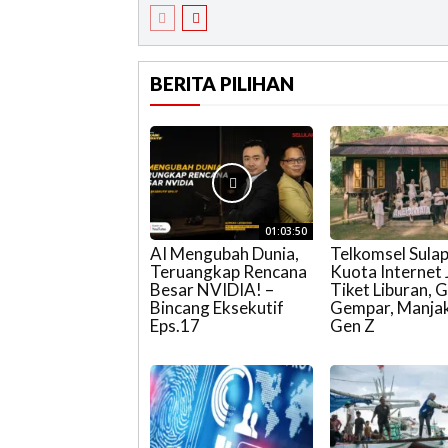
BERITA PILIHAN
01:03:50
AI Mengubah Dunia,
Telkomsel Sula
Teruangkap Rencana
Kuota Internet 
Besar NVIDIA! –
Tiket Liburan, 
Bincang Eksekutif
Gempar, Manja
Eps.17
Gen Z