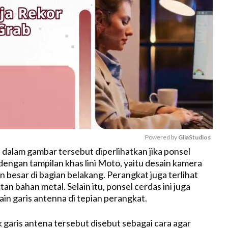
Powered by 
GliaStudios
 dalam gambar tersebut diperlihatkan jika ponsel
 dengan tampilan khas lini Moto, yaitu desain kamera
M
 besar di bagian belakang. Perangkat juga terlihat
u
tan bahan metal. Selain itu, ponsel cerdas ini juga
t
n garis antenna di tepian perangkat.
e
 garis antena tersebut disebut sebagai cara agar