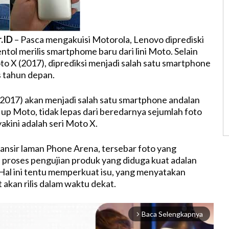
r.ID
– Pasca mengakuisi Motorola, Lenovo diprediski
tol merilis smartphome baru dari lini Moto. Selain
to X (2017), diprediksi menjadi salah satu smartphone
is tahun depan.
2017) akan menjadi salah satu smartphone andalan
 up Moto, tidak lepas dari beredarnya sejumlah foto
akini adalah seri Moto X.
ansir laman Phone Arena, tersebar foto yang
proses pengujian produk yang diduga kuat adalan
Hal ini tentu memperkuat isu, yang menyatakan
 akan rilis dalam waktu dekat.
Baca Selengkapnya
arrow_forward_ios