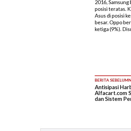
2016, Samsung b
posisi teratas.
Asus di posisi 
besar. Oppo ber
ketiga (9%). Di
BERITA SEBELUM
Antisipasi Har
Alfacart.com S
dan Sistem P