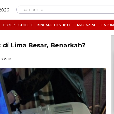
cari berita
 2026
BUYER’S GUIDE
BINCANG EKSEKUTIF
MAGAZINE
FEATUR
 di Lima Besar, Benarkah?
00 WIB