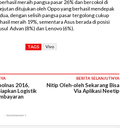
erhasil meraih pangsa pasar 26% dan bercokol di
 Kejutan ditujukan oleh Oppo yang berhasil mendepak
kedua, dengan selisih pangsa pasar tergolong cukup
hasil meraih 19%, sementara Asus berada di posisi
susul Advan (8%) dan Lenovo (6%).
Vivo
TAGS
NYA
BERITA SELANJUTNYA
bolnas 2016,
Nitip Oleh-oleh Sekarang Bisa
iapkan Logistik
Via Aplikasi Neetip
embayaran
- Advertisement 1-