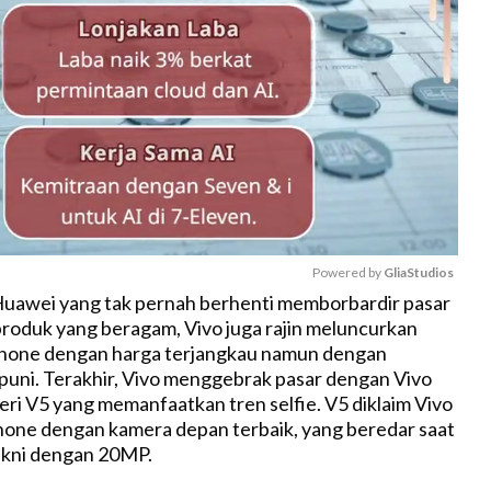
Powered by 
GliaStudios
Huawei yang tak pernah berhenti memborbardir pasar
produk yang beragam, Vivo juga rajin meluncurkan
M
hone dengan harga terjangkau namun dengan
u
puni. Terakhir, Vivo menggebrak pasar dengan Vivo
t
ri V5 yang memanfaatkan tren selfie. V5 diklaim Vivo
e
one dengan kamera depan terbaik, yang beredar saat
yakni dengan 20MP.