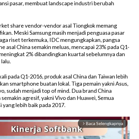
nsi pasar, membuat landscape industri berubah
ket share vendor-vendor asal Tiongkok memang
fikan. Meski Samsung masih menjadi penguasa pasar
baga riset terkemuka, IDC mengungkapkan, pangsa
ne asal China semakin meluas, mencapai 23% pada Q1-
 meningkat 2% dibandingkan kuartal sebelumnya dan
lalu.
ali pada Q1-2016, produk asal China dan Taiwan lebih
kan smartphone buatan lokal. Tiga pemain yakni Asus,
, sudah menjadi top of mind. Dua brand China
 semakin agresif, yakni Vivo dan Huawei, Semua
i yang lebih baik pada 2017.
Baca Selengkapnya
arrow_forward_ios