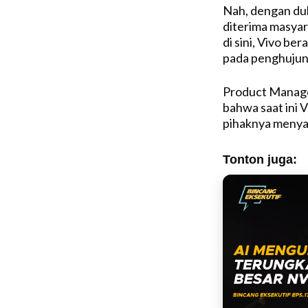
Nah, dengan du
diterima masyar
di sini, Vivo b
pada penghujun
Product Manage
bahwa saat ini 
pihaknya menyasa
Tonton juga: