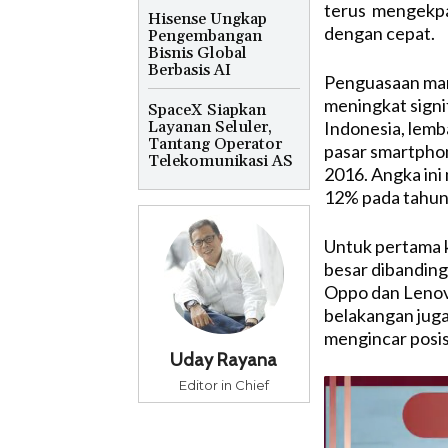
terus mengekpa
Hisense Ungkap
dengan cepat.
Pengembangan
Bisnis Global
Berbasis AI
Penguasaan mar
meningkat signi
SpaceX Siapkan
Indonesia, lem
Layanan Seluler,
Tantang Operator
pasar smartpho
Telekomunikasi AS
2016. Angka ini
12% pada tahun 
Untuk pertama k
besar dibanding
Oppo dan Lenovo
belakangan juga
mengincar posis
Uday Rayana
Editor in Chief