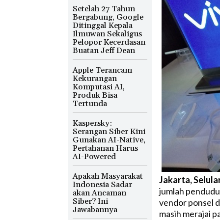
Setelah 27 Tahun
Bergabung, Google
Ditinggal Kepala
Ilmuwan Sekaligus
Pelopor Kecerdasan
Buatan Jeff Dean
Apple Terancam
Kekurangan
Komputasi AI,
Produk Bisa
Tertunda
Kaspersky:
Serangan Siber Kini
Gunakan AI-Native,
Pertahanan Harus
AI-Powered
Apakah Masyarakat
Jakarta, Selula
Indonesia Sadar
jumlah pendudu
akan Ancaman
Siber? Ini
vendor ponsel di
Jawabannya
masih merajai p