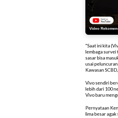
Video Rekomen
“Saat ini kita (V
lembaga survei t
sasar bisa masu
usai peluncuran 
Kawasan SCBD, 
Vivo sendiri be
lebih dari 100 
Vivo baru meng
Pernyataan Ken
lima besar agak