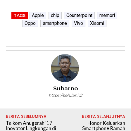
Apple
chip
Counterpoint
memori
TAGS
Oppo
smartphone
Vivo
Xiaomi
Suharno
https://selular.id/
BERITA SEBELUMNYA
BERITA SELANJUTNYA
Telkom Anugerahi 17
Honor Keluarkan
Inovator Lingkungan di
Smartphone Ramah