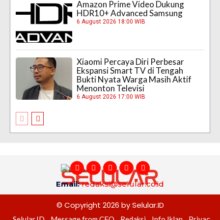
Amazon Prime Video Dukung
HDR10+ Advanced Samsung
6 August 2026 18:00 WIB
Xiaomi Percaya Diri Perbesar
Ekspansi Smart TV di Tengah
Bukti Nyata Warga Masih Aktif
Menonton Televisi
6 August 2026 17:00 WIB
Email:
redaksi@selular.co.id
© Copyright 2026 by Selular.ID
Selular.ID
Message from CEO
Redaksi
Info Iklan
Privacy P