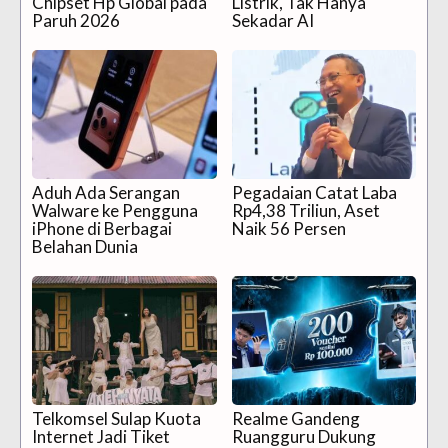
Chipset Hp Global pada
Listrik, Tak Hanya
Paruh 2026
Sekadar AI
Aduh Ada Serangan
Pegadaian Catat Laba
Walware ke Pengguna
Rp4,38 Triliun, Aset
iPhone di Berbagai
Naik 56 Persen
Belahan Dunia
Telkomsel Sulap Kuota
Realme Gandeng
Internet Jadi Tiket
Ruangguru Dukung