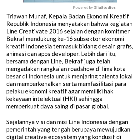
Powered by 
GliaStudios
Triawan Munaf, Kepala Badan Ekonomi Kreatif
M
Republik Indonesia menyatakan bahwa kegiatan
u
Line Creativate 2016 sejalan dengan komitmen
t
Bekraf mendukung ke-16 subsektor ekonomi
e
kreatif Indonesia termasuk bidang desain grafis,
animasi dan apps developer. Lebih dari itu,
bersama dengan Line, Bekraf juga telah
mengadakan rangkaian roadshow di lima kota
besar di Indonesia untuk menjaring talenta lokal
dan memperkenalkan serta memfasilitasi para
pelaku ekonomi kreatif agar memiliki hak
kekayaan intelektual (HKI) sehingga
memperkuat daya saing di pasar global.
Sejalannya visi dan misi Line Indonesia dengan
pemerintah yang tengah berupaya mewujudkan
digital creative ecosystem yang kondusif di