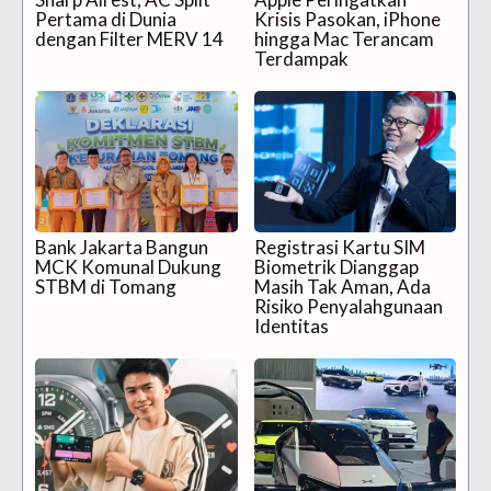
Pertama di Dunia
Krisis Pasokan, iPhone
dengan Filter MERV 14
hingga Mac Terancam
Terdampak
Bank Jakarta Bangun
Registrasi Kartu SIM
MCK Komunal Dukung
Biometrik Dianggap
STBM di Tomang
Masih Tak Aman, Ada
Risiko Penyalahgunaan
Identitas