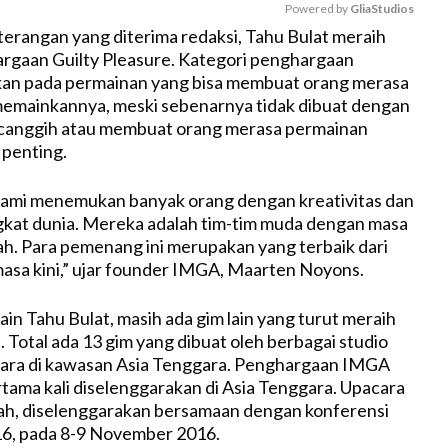
Powered by 
GliaStudios
erangan yang diterima redaksi, Tahu Bulat meraih
rgaan Guilty Pleasure. Kategori penghargaan
M
ikan pada permainan yang bisa membuat orang merasa
u
memainkannya, meski sebenarnya tidak dibuat dengan
t
 canggih atau membuat orang merasa permainan
e
 penting.
, kami menemukan banyak orang dengan kreativitas dan
kat dunia. Mereka adalah tim-tim muda dengan masa
h. Para pemenang ini merupakan yang terbaik dari
asa kini,” ujar founder IMGA, Maarten Noyons.
lain Tahu Bulat, masih ada gim lain yang turut meraih
 Total ada 13 gim yang dibuat oleh berbagai studio
gara di kawasan Asia Tenggara. Penghargaan IMGA
rtama kali diselenggarakan di Asia Tenggara. Upacara
ah, diselenggarakan bersamaan dengan konferensi
16, pada 8-9 November 2016.