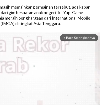
 masih memainkan permainan tersebut, ada kabar
ri gim besuatan anak negeri itu. Yup, Game
aja meraih penghargaan dari International Mobile
IMGA) di tingkat Asia Tenggara.
Baca Selengkapnya
arrow_forward_ios