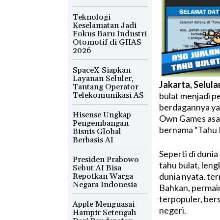
Teknologi
Keselamatan Jadi
Fokus Baru Industri
Otomotif di GIIAS
2026
SpaceX Siapkan
Layanan Seluler,
Jakarta, Selula
Tantang Operator
Telekomunikasi AS
bulat menjadi p
berdagannya yang
Hisense Ungkap
Own Games asal
Pengembangan
bernama “Tahu B
Bisnis Global
Berbasis AI
Seperti di duni
Presiden Prabowo
tahu bulat, len
Sebut AI Bisa
dunia nyata, te
Repotkan Warga
Negara Indonesia
Bahkan, permai
terpopuler, ber
Apple Menguasai
negeri.
Hampir Setengah