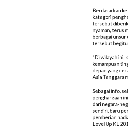
Berdasarkan ket
kategori pengha
tersebut diber
nyaman, terus 
berbagai unsur
tersebut begitu
“Di wilayah ini
kemampuan ting
depan yang cera
Asia Tenggara m
Sebagai info, se
penghargaan ini.
dari negara-ne
sendiri, baru pe
pemberian hadi
Level Up KL 20