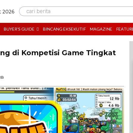
cari berita
t 2026
BUYER’S GUIDE
BINCANG EKSEKUTIF
MAGAZINE
FEATUR
ng di Kompetisi Game Tingkat
IB