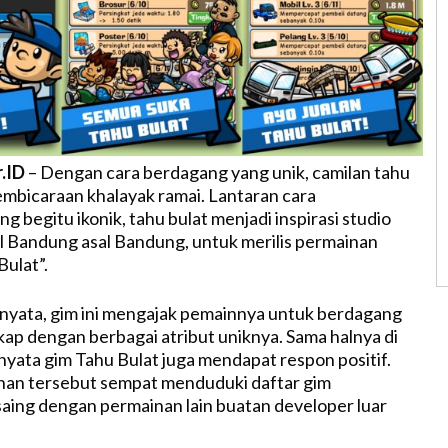
r.ID
– Dengan cara berdagang yang unik, camilan tahu
embicaraan khalayak ramai. Lantaran cara
 begitu ikonik, tahu bulat menjadi inspirasi studio
 Bandung asal Bandung, untuk merilis permainan
ulat”.
a nyata, gim ini mengajak pemainnya untuk berdagang
gkap dengan berbagai atribut uniknya. Sama halnya di
rnyata gim Tahu Bulat juga mendapat respon positif.
nan tersebut sempat menduduki daftar gim
saing dengan permainan lain buatan developer luar