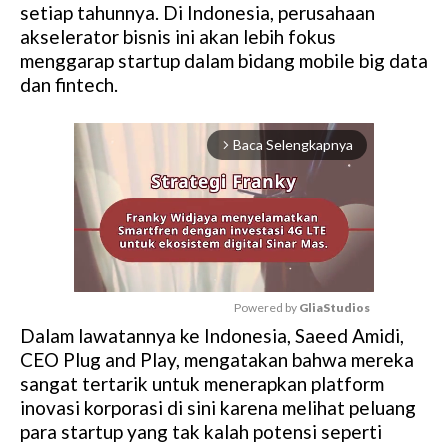
setiap tahunnya. Di Indonesia, perusahaan
akselerator bisnis ini akan lebih fokus
menggarap startup dalam bidang mobile big data
dan fintech.
Baca Selengkapnya
arrow_forward_ios
Powered by 
GliaStudios
Dalam lawatannya ke Indonesia, Saeed Amidi,
M
CEO Plug and Play, mengatakan bahwa mereka
u
sangat tertarik untuk menerapkan platform
t
inovasi korporasi di sini karena melihat peluang
e
para startup yang tak kalah potensi seperti