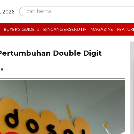
cari berita
t 2026
BUYER’S GUIDE
BINCANG EKSEKUTIF
MAGAZINE
FEATUR
 Pertumbuhan Double Digit
IB