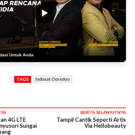
dasi Untuk Anda
Indosat Ooredoo
TAGS
NYA
BERITA SELANJUTNYA
gan 4G LTE
Tampil Cantik Seperti Artis
yusuri Sungai
Via Hellobeauty
bang