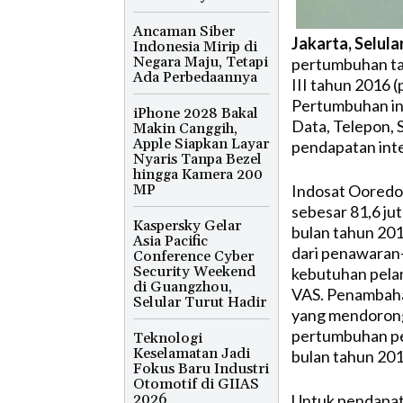
Ancaman Siber
Jakarta, Selula
Indonesia Mirip di
Negara Maju, Tetapi
pertumbuhan tahu
Ada Perbedaannya
III tahun 2016 
Pertumbuhan in
iPhone 2028 Bakal
Data, Telepon, 
Makin Canggih,
Apple Siapkan Layar
pendapatan inte
Nyaris Tanpa Bezel
hingga Kamera 200
MP
Indosat Ooredo
sebesar 81,6 ju
Kaspersky Gelar
bulan tahun 201
Asia Pacific
dari penawaran
Conference Cyber
Security Weekend
kebutuhan pela
di Guangzhou,
VAS. Penambaha
Selular Turut Hadir
yang mendorong
pertumbuhan pe
Teknologi
Keselamatan Jadi
bulan tahun 201
Fokus Baru Industri
Otomotif di GIIAS
2026
Untuk pendapat