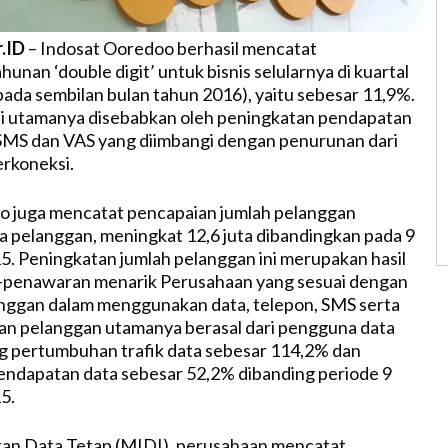
r.ID
– Indosat Ooredoo berhasil mencatat
nan ‘double digit’ untuk bisnis selularnya di kuartal
(pada sembilan bulan tahun 2016), yaitu sebesar 11,9%.
i utamanya disebabkan oleh peningkatan pendapatan
SMS dan VAS yang diimbangi dengan penurunan dari
rkoneksi.
o juga mencatat pencapaian jumlah pelanggan
ta pelanggan, meningkat 12,6 juta dibandingkan pada 9
5. Peningkatan jumlah pelanggan ini merupakan hasil
-penawaran menarik Perusahaan yang sesuai dengan
nggan dalam menggunakan data, telepon, SMS serta
n pelanggan utamanya berasal dari pengguna data
 pertumbuhan trafik data sebesar 114,2% dan
ndapatan data sebesar 52,2% dibanding periode 9
5.
an Data Tetap (MIDI), perusahaan mencatat