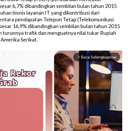
besar 6,7% dibandingkan sembilan bulan tahun 2015
han bisnis layanan IT yang dikontribusi dari
entara pendapatan Telepon Tetap (Telekomunikasi
besar 16,9% dibandingkan sembilan bulan tahun 2015
 turunnya trafik dan menguatnya nilai tukar Rupiah
 Amerika Serikat.
Baca Selengkapnya
arrow_forward_ios