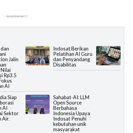
- Advertisement 1-
 dan
Indosat Berikan
ni
Pelatihan AI Guru
ion Jalin
dan Penyandang
aan
Disabilitas
Nilai
si Rp3.5
 Fokus
an AI
dia Siap
Sahabat-AI: LLM
borasi
Open Source
 AI
Berbahasa
i Sektor
Indonesia Upaya
 Air.
Indosat Penuhi
kebutuhan unik
masyarakat