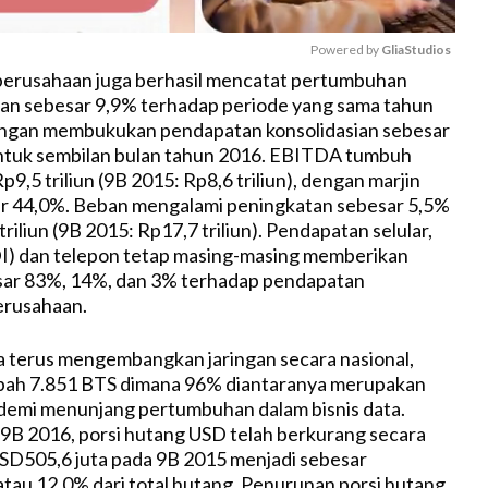
Powered by 
GliaStudios
 perusahaan juga berhasil mencatat pertumbuhan
an sebesar 9,9% terhadap periode yang sama tahun
M
ngan membukukan pendapatan konsolidasian sebesar
u
untuk sembilan bulan tahun 2016. EBITDA tumbuh
t
9,5 triliun (9B 2015: Rp8,6 triliun), dengan marjin
e
 44,0%. Beban mengalami peningkatan sebesar 5,5%
riliun (9B 2015: Rp17,7 triliun). Pendapatan selular,
DI) dan telepon tetap masing-masing memberikan
esar 83%, 14%, dan 3% terhadap pendapatan
erusahaan.
 terus mengembangkan jaringan secara nasional,
h 7.851 BTS dimana 96% diantaranya merupakan
demi menunjang pertumbuhan dalam bisnis data.
9B 2016, porsi hutang USD telah berkurang secara
 USD505,6 juta pada 9B 2015 menjadi sebesar
atau 12,0% dari total hutang. Penurunan porsi hutang