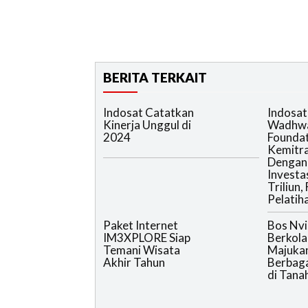
BERITA TERKAIT
Indosat Catatkan
Indosat
Kinerja Unggul di
Wadhwa
2024
Foundat
Kemitr
Dengan 
Investa
Triliun,
Pelatih
Paket Internet
Bos Nvi
IM3XPLORE Siap
Berkola
Temani Wisata
Majukan
Akhir Tahun
Berbaga
di Tanah