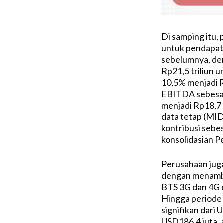
Di samping itu,
untuk pendapat
sebelumnya, de
Rp21,5 triliun 
10,5% menjadi Rp
EBITDA sebesar
menjadi Rp18,7 t
data tetap (MI
kontribusi seb
konsolidasian P
Perusahaan juga
dengan menamba
BTS 3G dan 4G 
Hingga periode 
signifikan dari
USD186,4 juta, 