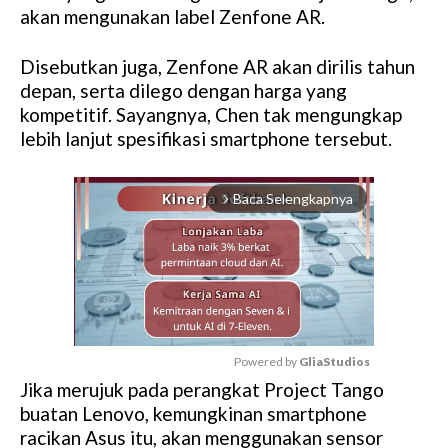
akan mengunakan label Zenfone AR.
Disebutkan juga, Zenfone AR akan dirilis tahun
depan, serta dilego dengan harga yang
kompetitif. Sayangnya, Chen tak mengungkap
lebih lanjut spesifikasi smartphone tersebut.
Baca Selengkapnya
arrow_forward_ios
Powered by 
GliaStudios
Jika merujuk pada perangkat Project Tango
M
buatan Lenovo, kemungkinan smartphone
u
racikan Asus itu, akan menggunakan sensor
t