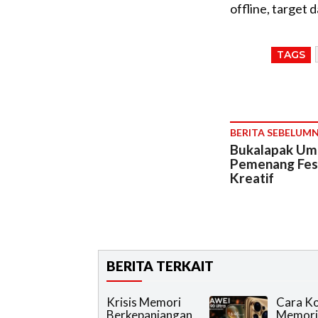
offline, target 
TAGS
BERITA SEBELUM
Bukalapak U
Pemenang Fest
Kreatif
BERITA TERKAIT
Krisis Memori
Cara K
Berkepanjangan
Memori