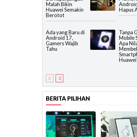
Malah Bikin
Androi
Huawei Semakin
Hapus A
Berotot
Ada yang Baru di
Tanpa 
Android 17,
Mobile 
Gamers Wajib
Apa Nila
Tahu
Membel
Smartp
Huawei
BERITA PILIHAN