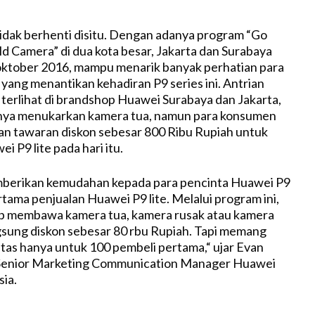
dak berhenti disitu. Dengan adanya program “Go
ld Camera” di dua kota besar, Jakarta dan Surabaya
oktober 2016, mampu menarik banyak perhatian para
yang menantikan kehadiran P9 series ini. Antrian
erlihat di brandshop Huawei Surabaya dan Jakarta,
anya menukarkan kamera tua, namun para konsumen
n tawaran diskon sebesar 800 Ribu Rupiah untuk
 P9 lite pada hari itu.
mberikan kemudahan kepada para pencinta Huawei P9
ertama penjualan Huawei P9 lite. Melalui program ini,
 membawa kamera tua, kamera rusak atau kamera
gsung diskon sebesar 80 rbu Rupiah. Tapi memang
tas hanya untuk 100 pembeli pertama,“ ujar Evan
Senior Marketing Communication Manager Huawei
ia.