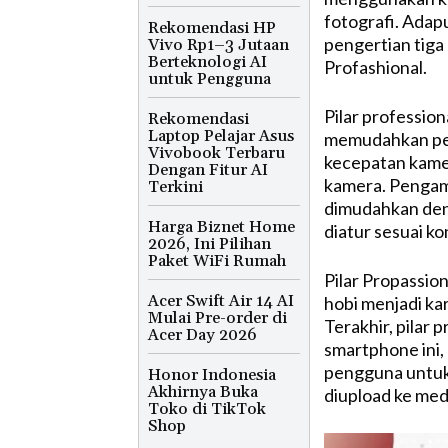
fotografi. Adapu
Rekomendasi HP
pengertian tiga 
Vivo Rp1–3 Jutaan
Berteknologi AI
Profashional.
untuk Pengguna
Pilar profession
Rekomendasi
Laptop Pelajar Asus
memudahkan pen
Vivobook Terbaru
kecepatan kamer
Dengan Fitur AI
kamera. Pengam
Terkini
dimudahkan deng
Harga Biznet Home
diatur sesuai ko
2026, Ini Pilihan
Paket WiFi Rumah
Pilar Propassion
Acer Swift Air 14 AI
hobi menjadi kar
Mulai Pre-order di
Terakhir, pilar
Acer Day 2026
smartphone ini
pengguna untuk
Honor Indonesia
Akhirnya Buka
diupload ke media
Toko di TikTok
Shop