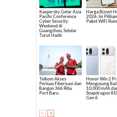
Kaspersky Gelar Asia
Harga Biznet 
Pacific Conference
2026, Ini Piliha
Cyber Security
Paket WiFi Ru
Weekend di
Guangzhou, Selular
Turut Hadir
Telkom Akses
Honor Win 2 P
Perluas Fiberisasi dan
Mengusung Bat
Bangun 366 Ribu
10.000 mAh da
Port Baru
Snapdragon 8 El
Gen 6