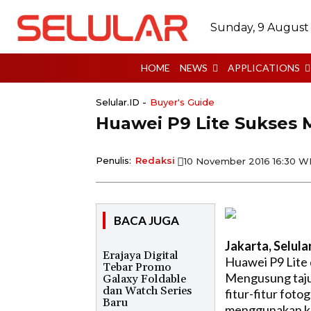
Sunday, 9 August
HOME
NEWS
APPLICATIONS
Selular.ID -
Buyer's Guide
Huawei P9 Lite Sukses
Penulis:
Redaksi
10 November 2016 16:30 W
BACA JUGA
Jakarta, Selula
Erajaya Digital
Huawei P9 Lite 
Tebar Promo
Mengusung taju
Galaxy Foldable
dan Watch Series
fitur-fitur foto
Baru
menggunakan kam