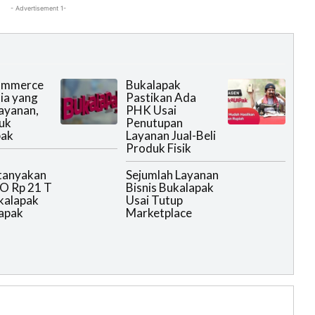
- Advertisement 1-
ommerce
Bukalapak
ia yang
Pastikan Ada
ayanan,
PHK Usai
uk
Penutupan
pak
Layanan Jual-Beli
Produk Fisik
tanyakan
Sejumlah Layanan
O Rp 21 T
Bisnis Bukalapak
kalapak
Usai Tutup
apak
Marketplace