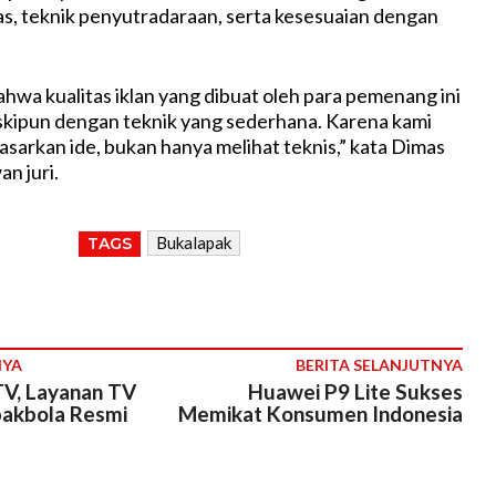
tas, teknik penyutradaraan, serta kesesuaian dengan
ahwa kualitas iklan yang dibuat oleh para pemenang ini
skipun dengan teknik yang sederhana. Karena kami
asarkan ide, bukan hanya melihat teknis,” kata Dimas
n juri.
Bukalapak
TAGS
NYA
BERITA SELANJUTNYA
V, Layanan TV
Huawei P9 Lite Sukses
akbola Resmi
Memikat Konsumen Indonesia