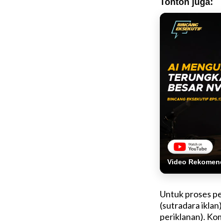
Tonton juga:
Video Rekomen
Untuk proses pe
(sutradara ikla
periklanan). Komp