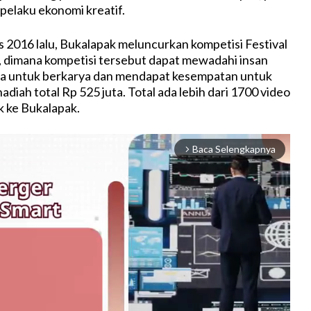
elaku ekonomi kreatif.
 2016 lalu, Bukalapak meluncurkan kompetisi Festival
, dimana kompetisi tersebut dapat mewadahi insan
sia untuk berkarya dan mendapat kesempatan untuk
iah total Rp 525 juta. Total ada lebih dari 1700 video
k ke Bukalapak.
Baca Selengkapnya
arrow_forward_ios