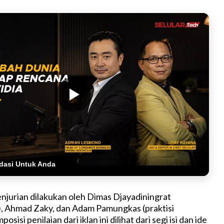
dasi Untuk Anda
njurian dilakukan oleh Dimas Djayadiningrat
n), Ahmad Zaky, dan Adam Pamungkas (praktisi
osisi penilaian dari iklan ini dilihat dari segi isi dan ide