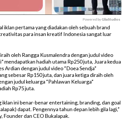
Powered by 
GliaStudios
val iklan pertama yang diadakan oleh sebuah brand
reativitas para insan kreatif Indonesia sangat luar
M
u
t
iraih oleh Rangga Kusmalendra dengan judul video
e
i” mendapatkan hadiah utama Rp250 juta, Juara kedua
es Ardian dengan judul video “Doea Sendja”
g sebesar Rp150 juta, dan juara ketiga diraih oleh
dengan judul keluarga “Pahlawan Keluarga”
diah Rp75 juta.
iklan ini benar-benar entertaining, branding, dan goal
lapak) dapat. Pengennya tahun depan lebih gila lagi,”
y, Founder dan CEO Bukalapak.