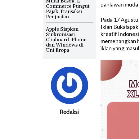
Mulai Besok, E-
pahlawan muda p
Commerce Pungut
Pajak Transaksi
Penjualan
Pada 17 Agustus
Iklan Bukalapak
Apple Siapkan
kreatif Indone
Sinkronisasi
Clipboard iPhone
memenangkan had
dan Windows di
iklan yang masu
Uni Eropa
Redaksi