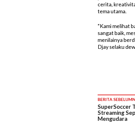
cerita, kreativi
tema utama.
“Kami melihat b
sangat baik, me
menilainya berd
Djay selaku dewa
BERITA SEBELUM
SuperSoccer T
Streaming Sep
Mengudara