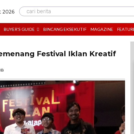
cari berita
t 2026
BUYER’S GUIDE
BINCANG EKSEKUTIF
MAGAZINE
FEATUR
enang Festival Iklan Kreatif
IB