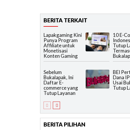
BERITA TERKAIT
Lapakgaming Kini
10 E-C
Punya Program
Indones
Affiliate untuk
Tutup L
Monetisasi
Termas
Konten Gaming
Bukala
Sebelum
BEI Per
Bukalapak, Ini
Dana IP
Daftar E-
Usai Bu
commerce yang
Tutup L
Tutup Layanan
BERITA PILIHAN