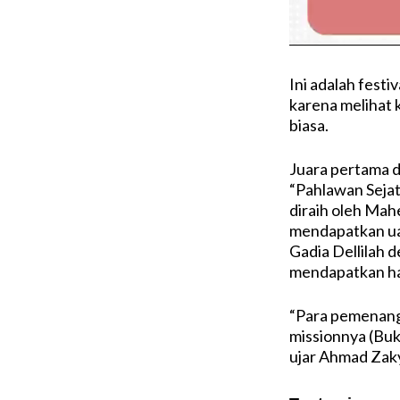
Ini adalah festi
karena melihat k
biasa.
Juara pertama d
“Pahlawan Sejat
diraih oleh Mah
mendapatkan uan
Gadia Dellilah 
mendapatkan ha
“Para pemenang 
missionnya (Buka
ujar Ahmad Zak