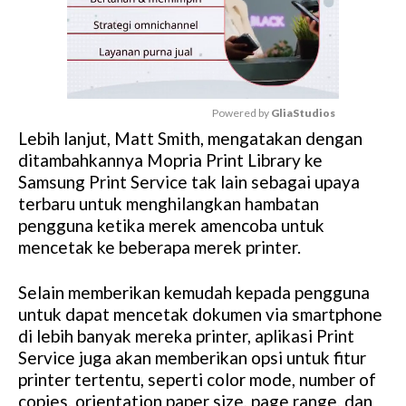
Powered by 
GliaStudios
Lebih lanjut, Matt Smith, mengatakan dengan
M
ditambahkannya Mopria Print Library ke
u
Samsung Print Service tak lain sebagai upaya
t
terbaru untuk menghilangkan hambatan
e
pengguna ketika merek amencoba untuk
mencetak ke beberapa merek printer.
Selain memberikan kemudah kepada pengguna
untuk dapat mencetak dokumen via smartphone
di lebih banyak mereka printer, aplikasi Print
Service juga akan memberikan opsi untuk fitur
printer tertentu, seperti color mode, number of
copies, orientation paper size, page range, dan