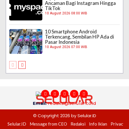
Ancaman Bagi Instagram Hingga
TikTok
10 August 2026 08:00 WIB
10 Smartphone Android
Terkencang, Sembilan HP Ada di
Pasar Indonesia
10 August 2026 07:00 WIB
Email:
redaksi@selular.co.id
© Copyright 2026 by Selular.ID
Selular.ID
Message from CEO
Redaksi
Info Iklan
Privacy P