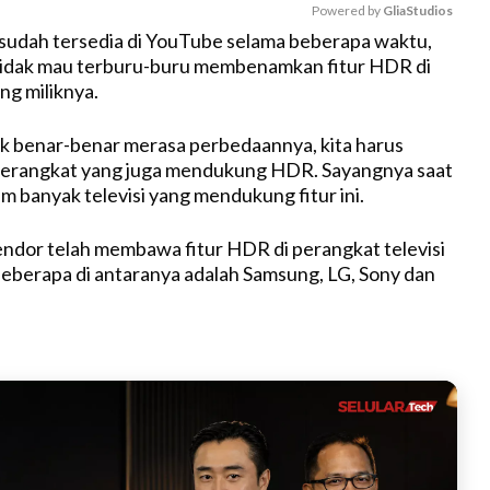
Powered by 
GliaStudios
sudah tersedia di YouTube selama beberapa waktu,
idak mau terburu-buru membenamkan fitur HDR di
M
ing miliknya.
u
t
k benar-benar merasa perbedaannya, kita harus
e
rangkat yang juga mendukung HDR. Sayangnya saat
m banyak televisi yang mendukung fitur ini.
endor telah membawa fitur HDR di perangkat televisi
eberapa di antaranya adalah Samsung, LG, Sony dan