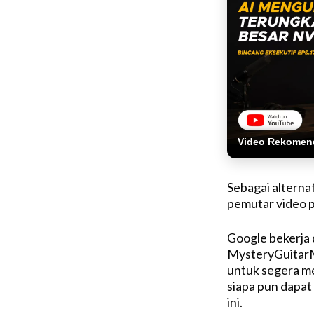
Video Rekomen
Sebagai alternaf
pemutar video p
Google bekerja
MysteryGuitarM
untuk segera m
siapa pun dapat
ini.