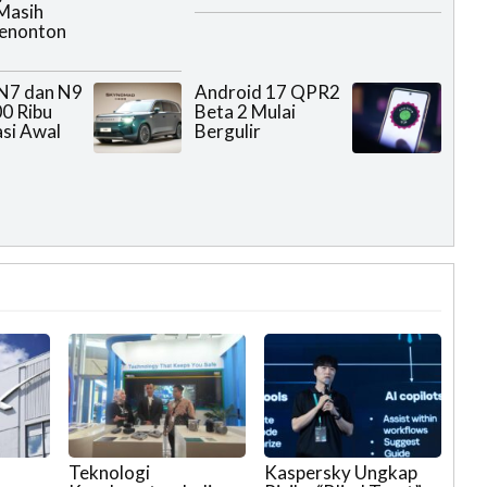
Masih
Menonton
N7 dan N9
Android 17 QPR2
0 Ribu
Beta 2 Mulai
si Awal
Bergulir
Teknologi
Kaspersky Ungkap