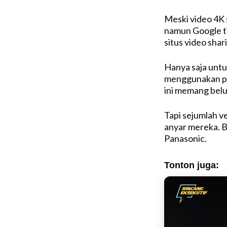
Meski video 4K 
namun Google t
situs video shar
Hanya saja untu
menggunakan pe
ini memang belu
Tapi sejumlah v
anyar mereka. B
Panasonic.
Tonton juga: