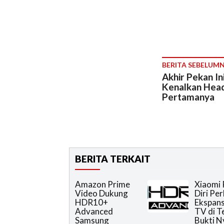
BERITA SEBELUM
Akhir Pekan In
Kenalkan Hea
Pertamanya
BERITA TERKAIT
Amazon Prime
Xiaomi 
Video Dukung
Diri Pe
HDR10+
Ekspans
Advanced
TV di T
Samsung
Bukti N