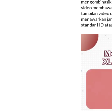
mengombinasika
video membawa wa
tampilan video
menawarkan jang
standar HD ata