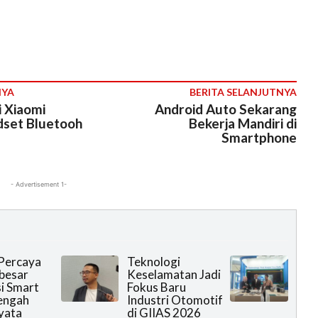
NYA
BERITA SELANJUTNYA
i Xiaomi
Android Auto Sekarang
dset Bluetooh
Bekerja Mandiri di
Smartphone
- Advertisement 1-
Percaya
Teknologi
rbesar
Keselamatan Jadi
i Smart
Fokus Baru
engah
Industri Otomotif
yata
di GIIAS 2026