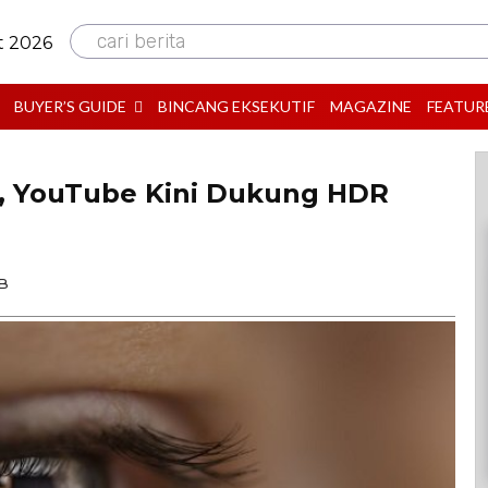
cari berita
t 2026
BUYER’S GUIDE
BINCANG EKSEKUTIF
MAGAZINE
FEATUR
, YouTube Kini Dukung HDR
IB