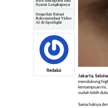
Biru Instagram dan
Syarat Lengkapnya
Snapchat Batasi
Rekomendasi Video
AI di Spotlight
Redaksi
Jakarta, Selula
mendukung high
kemampuan ini,
sudah lebih dul
Sama halnya de