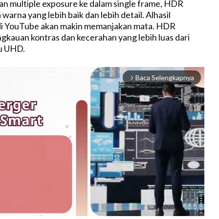
n multiple exposure ke dalam single frame, HDR
rna yang lebih baik dan lebih detail. Alhasil
 di YouTube akan makin memanjakan mata. HDR
kauan kontras dan kecerahan yang lebih luas dari
u UHD.
Baca Selengkapnya
arrow_forward_ios