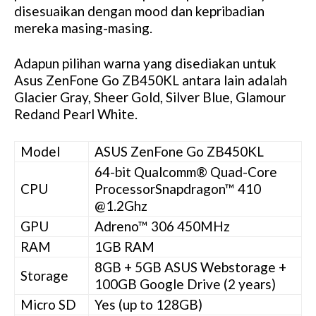
disesuaikan dengan mood dan kepribadian
mereka masing-masing.
Adapun pilihan warna yang disediakan untuk
Asus ZenFone Go ZB450KL antara lain adalah
Glacier Gray, Sheer Gold, Silver Blue, Glamour
Redand Pearl White.
Model
ASUS ZenFone Go ZB450KL
64-bit Qualcomm® Quad-Core
CPU
ProcessorSnapdragon™ 410
@1.2Ghz
GPU
Adreno™ 306 450MHz
RAM
1GB RAM
8GB + 5GB ASUS Webstorage +
Storage
100GB Google Drive (2 years)
Micro SD
Yes (up to 128GB)