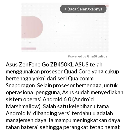
Baca Selengkapnya
arrow_forward_ios
Powered by 
GliaStudios
Asus ZenFone Go ZB450KL ASUS telah
M
menggunakan prosesor Quad Core yang cukup
u
bertenaga yakni dari seri Qualcomm
t
Snapdragon. Selain prosesor bertenaga, untuk
e
operasional pengguna, Asus sudah menyediakan
sistem operasi Android 6.0 (Android
Marshmallow). Salah satu kelebihan utama
Android M dibanding versi terdahulu adalah
manajemen daya. Ia mampu meningkatkan daya
tahan baterai sehingga perangkat tetap hemat