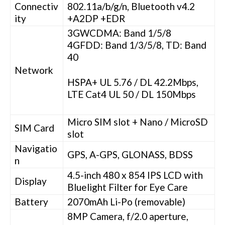
Connectiv
802.11a/b/g/n, Bluetooth v4.2
ity
+A2DP +EDR
3GWCDMA: Band 1/5/8
4GFDD: Band 1/3/5/8, TD: Band
40
Network
HSPA+ UL 5.76 / DL 42.2Mbps,
LTE Cat4 UL 50 / DL 150Mbps
Micro SIM slot + Nano / MicroSD
SIM Card
slot
Navigatio
GPS, A-GPS, GLONASS, BDSS
n
4.5-inch 480 x 854 IPS LCD with
Display
Bluelight Filter for Eye Care
Battery
2070mAh Li-Po (removable)
8MP Camera, f/2.0 aperture,