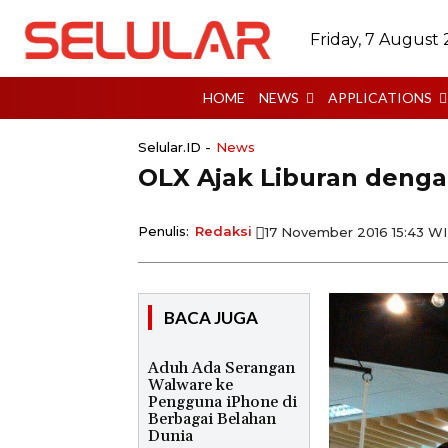
Friday, 7 August
HOME
NEWS
APPLICATIONS
Selular.ID -
News
​OLX Ajak Liburan deng
Penulis:
Redaksi
17 November 2016 15:43 W
BACA JUGA
Aduh Ada Serangan
Walware ke
Pengguna iPhone di
Berbagai Belahan
Dunia