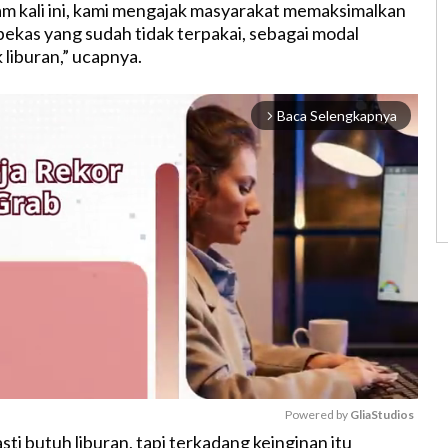
 kali ini, kami mengajak masyarakat memaksimalkan
ekas yang sudah tidak terpakai, sebagai modal
liburan,” ucapnya.
Baca Selengkapnya
arrow_forward_ios
Powered by 
GliaStudios
sti butuh liburan, tapi terkadang keinginan itu