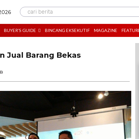
cari berita
 2026
BUYER’S GUIDE
BINCANG EKSEKUTIF
MAGAZINE
FEATUR
an Jual Barang Bekas
IB