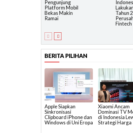
Pengunjung
Indones
Platform Mobil
Lakukan
Bekas Makin
Tahun 2
Ramai
Perusa
Fintech
BERITA PILIHAN
Apple Siapkan
Xiaomi Ancam
Sinkronisasi
Dominasi TV 
Clipboard iPhone dan
di Indonesia Le
Windows di Uni Eropa
Strategi Harga