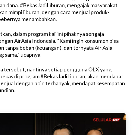
ah dana. #BekasJadiLiburan, mengajak masyarakat
M
n mimpi liburan, dengan cara menjual produk-
u
 bebernya menambahkan.
t
e
kan, dalam program kali ini pihaknya sengaja
engan AirAsia Indonesia. “Kami ingin konsumen bisa
an tanpa beban (keuangan), dan ternyata Air Asia
ng sama,” ucapnya.
a tersebut, nantinya setiap pengguna OLX yang
 bekas di program #BekasJadiLiburan, akan mendapat
penjual dengan poin terbanyak, mendapat kesempatan
ndian.