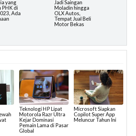
ia yang
Jadi Saingan
 PHK di
Moladin hingga
023, Ada
OLX Autos,
haan
Tempat Jual Beli
Motor Bekas
Teknologi HP Lipat
Microsoft Siapkan
Mewah
Motorola Razr Ultra
Copilot Super App
wat
Kejar Dominasi
Meluncur Tahun Ini
Pemain Lama di Pasar
Global