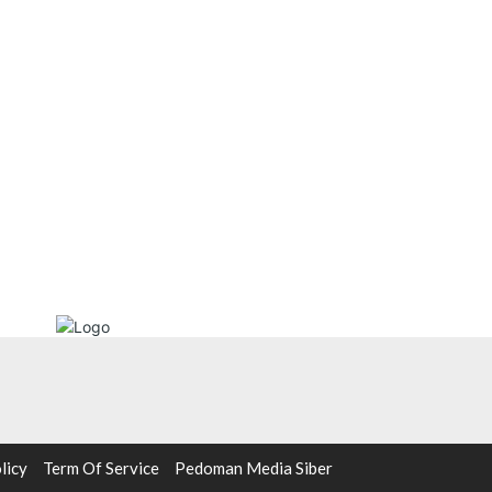
licy
Term Of Service
Pedoman Media Siber