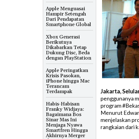
Apple Menguasai
Hampir Setengah
Dari Pendapatan
Smartphone Global
Xbox Generasi
Berikutnya
Dikabarkan Tetap
Dukung Disc, Beda
dengan PlayStation
Apple Peringatkan
Krisis Pasokan,
iPhone hingga Mac
Terancam
Jakarta, Selula
Terdampak
penggunanya me
Habis-Habisan
program #Bekas
Franky Widjaya:
Menurut Edward 
Bagaimana Bos
menjelaskan pr
Sinar Mas Ini
Menjaga Nyawa
rangkaian dari
Smartfren Hingga
Akhirnya Merger