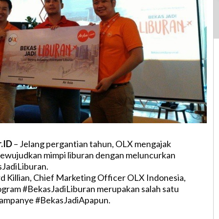
r.ID
– Jelang pergantian tahun, OLX mengajak
wujudkan mimpi liburan dengan meluncurkan
JadiLiburan.
Killian, Chief Marketing Officer OLX Indonesia,
ogram #BekasJadiLiburan merupakan salah satu
 kampanye #BekasJadiApapun.