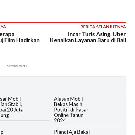
NYA
BERITA SELANJUTNYA
erapa
Incar Turis Asing, Uber
jiFilm Hadirkan
Kenalkan Layanan Baru di Bali
- Advertisement 1-
sar Mobil
Alasan Mobil
an Stabil,
Bekas Masih
ai 20 Juta
Positif di Pasar
jung
Online Tahun
2024
up
PlanetAja Bakal