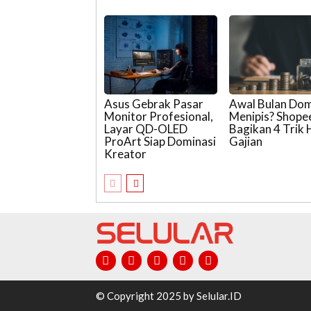
Asus Gebrak Pasar
Awal Bulan Do
Monitor Profesional,
Menipis? Shop
Layar QD-OLED
Bagikan 4 Trik
ProArt Siap Dominasi
Gajian
Kreator
© Copyright 2025 by Selular.ID