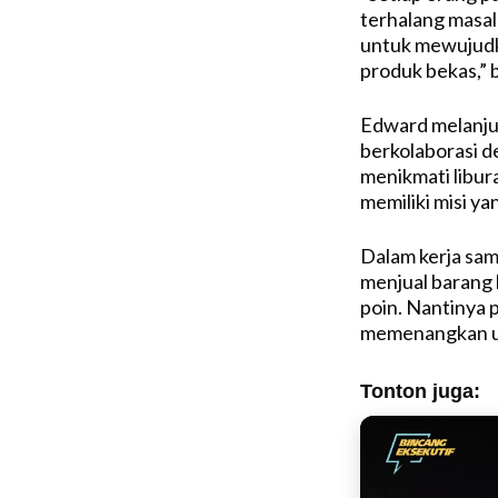
terhalang masal
untuk mewujudka
produk bekas,”
Edward melanjut
berkolaborasi d
menikmati libur
memiliki misi ya
Dalam kerja sam
menjual barang
poin. Nantinya 
memenangkan u
Tonton juga: