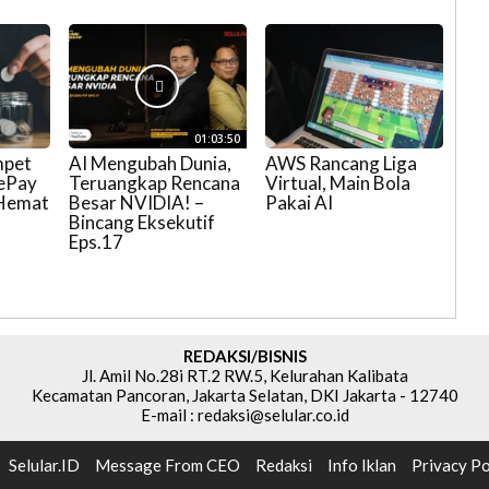
01:03:50
mpet
AI Mengubah Dunia,
AWS Rancang Liga
eePay
Teruangkap Rencana
Virtual, Main Bola
 Hemat
Besar NVIDIA! –
Pakai AI
Bincang Eksekutif
Eps.17
REDAKSI/BISNIS
Jl. Amil No.28i RT.2 RW.5, Kelurahan Kalibata
Kecamatan Pancoran, Jakarta Selatan, DKI Jakarta - 12740
E-mail : redaksi@selular.co.id
Selular.ID
Message From CEO
Redaksi
Info Iklan
Privacy Po