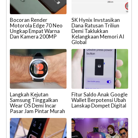
Bocoran Render
SK Hynix Invstasikan
Motorola Edge 70 Neo
Dana Ratusan Triliun
Ungkap Empat Warna
Demi Taklukkan
Dan Kamera 200MP
Kelangkaan Memori AI
Global
Langkah Kejutan
Fitur Saldo Anak Google
Samsung Tinggalkan
Wallet Berpotensi Ubah
Wear OS Demi Incar
Lanskap Dompet Digital
Pasar Jam Pintar Murah