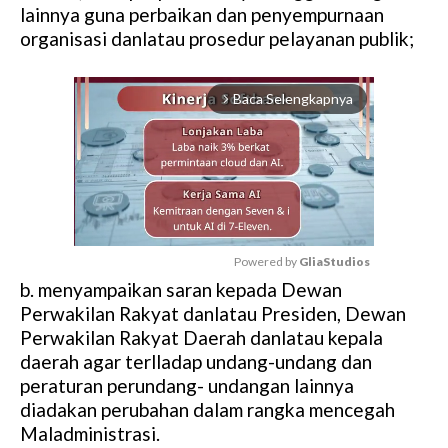
lainnya guna perbaikan dan penyempurnaan
organisasi danlatau prosedur pelayanan publik;
Baca Selengkapnya
arrow_forward_ios
Powered by 
GliaStudios
b. menyampaikan saran kepada Dewan
M
Perwakilan Rakyat danlatau Presiden, Dewan
u
Perwakilan Rakyat Daerah danlatau kepala
t
daerah agar terlladap undang-undang dan
e
peraturan perundang- undangan lainnya
diadakan perubahan dalam rangka mencegah
Maladministrasi.