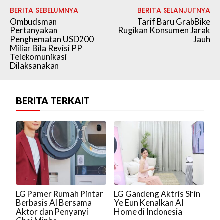
BERITA SEBELUMNYA
BERITA SELANJUTNYA
Ombudsman
Tarif Baru GrabBike
Pertanyakan
Rugikan Konsumen Jarak
Penghematan USD200
Jauh
Miliar Bila Revisi PP
Telekomunikasi
Dilaksanakan
BERITA TERKAIT
LG Pamer Rumah Pintar
LG Gandeng Aktris Shin
Berbasis AI Bersama
Ye Eun Kenalkan AI
Aktor dan Penyanyi
Home di Indonesia