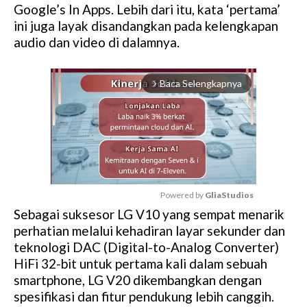
Google’s In Apps. Lebih dari itu, kata ‘pertama’
ini juga layak disandangkan pada kelengkapan
audio dan video di dalamnya.
Baca Selengkapnya
arrow_forward_ios
Powered by 
GliaStudios
Sebagai suksesor LG V10 yang sempat menarik
M
perhatian melalui kehadiran layar sekunder dan
u
teknologi DAC (Digital-to-Analog Converter)
t
HiFi 32-bit untuk pertama kali dalam sebuah
e
smartphone, LG V20 dikembangkan dengan
spesifikasi dan fitur pendukung lebih canggih.