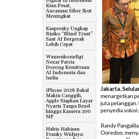
Digital di Indonesia
Kian Pesat,
Ancaman Siber Ikut
Meningkat
Kaspersky Ungkap
Risiko “Blind Trust”
Saat AI Bergerak
Lebih Cepat
Wamenkomdigi
Nezar Patria
Dorong Kemitraan
AI Indonesia dan
India
Jakarta, Selula
iPhone 2028 Bakal
menargetkan pe
Makin Canggih,
Apple Siapkan Layar
juta pelanggan
Nyaris Tanpa Bezel
penyedia solusi
hingga Kamera 200
MP
Randy Pangalila
Habis-Habisan
Ooredoo, menya
Franky Widjaya: