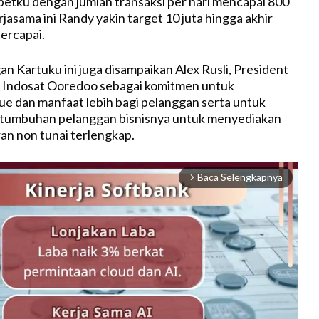
tku dengan jumlah transaksi per hari mencapai 800
jasama ini Randy yakin target 10 juta hingga akhir
tercapai.
n Kartuku ini juga disampaikan Alex Rusli, President
 Indosat Ooredoo sebagai komitmen untuk
e dan manfaat lebih bagi pelanggan serta untuk
umbuhan pelanggan bisnisnya untuk menyediakan
an non tunai terlengkap.
Baca Selengkapnya
arrow_forward_ios