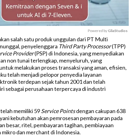
Powered by 
GliaStudios
an salah satu produk unggulan dari PT Multi
nunggal, penyelenggara
Third Party Processor
(TPP)
M
rvice Provider
(PSP) di Indonesia, yang menyediakan
u
an non tunai terlengkap, menyeluruh, yang
t
tuk melakukan proses transaksi yang aman, efisien,
e
uku telah menjadi pelopor penyedia layanan
tronik terdepan sejak tahun 2001 dan telah
i sebagai perusahaan terpercaya di industri
 telah memiliki 59
Service Points
dengan cakupan 638
ayani kebutuhan akan pemrosesan pembayaran pada
gan besar, ritel, pembayaran tagihan, pembiayaan
 mikro dan merchant di Indonesia.