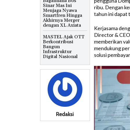
pengguna Dompe
Bagaimana Bos
Sinar Mas Ini
ribu. Dengan ker
Menjaga Nyawa
tahun ini dapat 
Smartfren Hingga
Akhirnya Merger
dengan XL Axiata
Kerjasama denga
Director & CEO
MASTEL Ajak OTT
memberikan valu
Berkontribusi
Bangun
mendukung pert
Infrastruktur
solusi pembayar
Digital Nasional
Redaksi