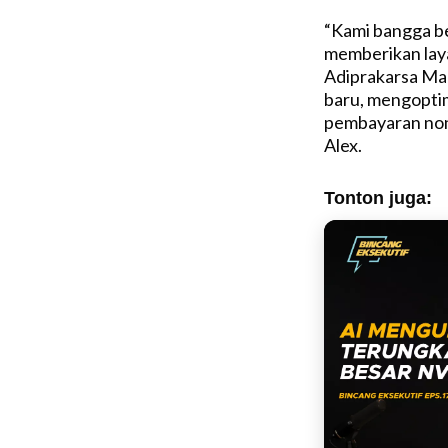
“Kami bangga be
memberikan laya
Adiprakarsa Ma
baru, mengoptim
pembayaran non 
Alex.
Tonton juga: