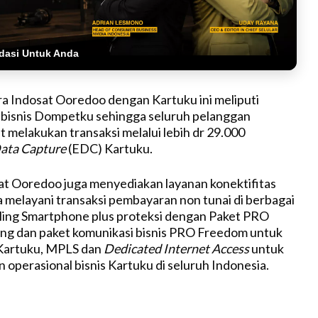
dasi Untuk Anda
a Indosat Ooredoo dengan Kartuku ini meliputi
isnis Dompetku sehingga seluruh pelanggan
melakukan transaksi melalui lebih dr 29.000
Data Capture
(EDC) Kartuku.
osat Ooredoo juga menyediakan layanan konektifitas
melayani transaksi pembayaran non tunai di berbagai
ling Smartphone plus proteksi dengan Paket PRO
ng dan paket komunikasi bisnis PRO Freedom untuk
Kartuku, MPLS dan
Dedicated Internet Access
untuk
perasional bisnis Kartuku di seluruh Indonesia.