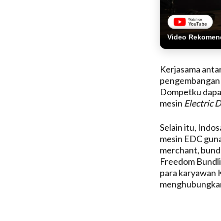
Video Rekomen
Kerjasama antar
pengembangan b
Dompetku dapat 
mesin
Electric 
Selain itu, Ind
mesin
EDC guna 
merchant, bund
Freedom Bundli
para karyawan 
menghubungkan o