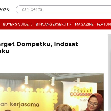
cari berita
 2026
BUYER’S GUIDE
BINCANG EKSEKUTIF
MAGAZINE
FEATUR
arget Dompetku, Indosat
uku