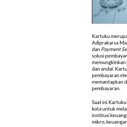
Kartuku merupak
Adiprakarsa Ma
dan
Payment Se
solusi pembayar
memungkinkan un
dan andal. Kart
pembayaran elek
memantapkan dir
pembayaran.
Saat ini Kartuku
kota untuk mel
institusi keuan
mikro, keuangan