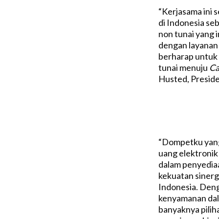
“Kerjasama ini 
di Indonesia se
non tunai yang 
dengan layanan 
berharap untuk
tunai menuju
Ca
Husted, Preside
“Dompetku yang
uang elektroni
dalam penyediaa
kekuatan sinerg
Indonesia. Deng
kenyamanan dal
banyaknya pilih