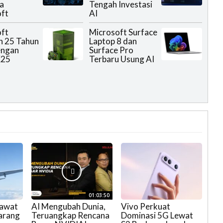
a
Tengah Investasi
ft
AI
ft
Microsoft Surface
n 25 Tahun
Laptop 8 dan
engan
Surface Pro
X25
Terbaru Usung AI
01:03:50
sawat
AI Mengubah Dunia,
Vivo Perkuat
arang
Teruangkap Rencana
Dominasi 5G Lewat