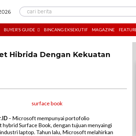
cari berita
 2026
BUYER’S GUIDE
BINCANG EKSEKUTIF
MAGAZINE
FEATUR
et Hibrida Dengan Kekuatan
B
r.ID
– Microsoft mempunyai portofolio
 hybrid Surface Book, dengan tujuan menyaingi
industri laptop. Tahun lalu, Microsoft melahirkan