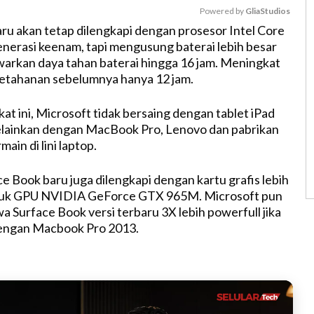
Powered by 
GliaStudios
ru akan tetap dilengkapi dengan prosesor Intel Core
generasi keenam, tapi mengusung baterai lebih besar
M
arkan daya tahan baterai hingga 16 jam. Meningkat
u
ketahanan sebelumnya hanya 12 jam.
t
e
t ini, Microsoft tidak bersaing dengan tablet iPad
elainkan dengan MacBook Pro, Lenovo dan pabrikan
ain di lini laptop.
ace Book baru juga dilengkapi dengan kartu grafis lebih
tuk GPU NVIDIA GeForce GTX 965M. Microsoft pun
 Surface Book versi terbaru 3X lebih powerfull jika
engan Macbook Pro 2013.