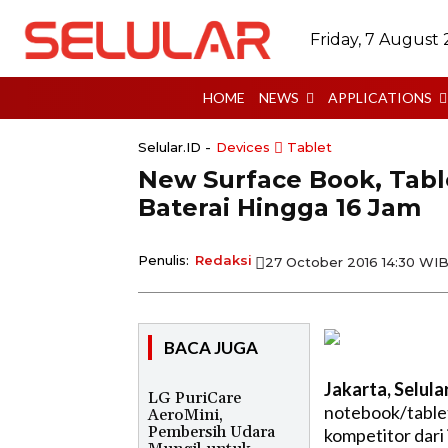
Friday, 7 August
HOME
NEWS
APPLICATIONS
Selular.ID -
Devices
Tablet
New Surface Book, Tabl
Baterai Hingga 16 Jam
Penulis:
Redaksi
27 October 2016 14:30 WI
BACA JUGA
Jakarta, Selula
LG PuriCare
notebook/tablet
AeroMini,
Pembersih Udara
kompetitor dari 