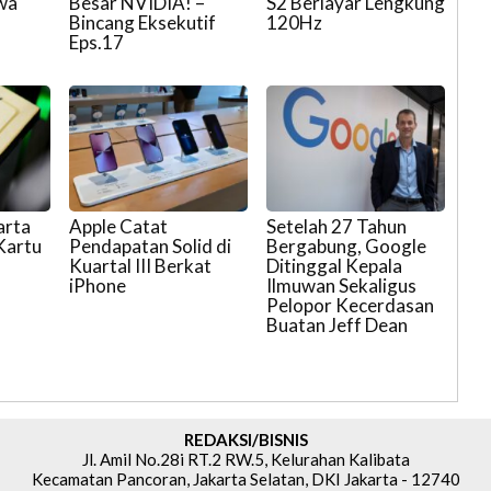
wa
Besar NVIDIA! –
S2 Berlayar Lengkung
Bincang Eksekutif
120Hz
Eps.17
arta
Apple Catat
Setelah 27 Tahun
 Kartu
Pendapatan Solid di
Bergabung, Google
Kuartal III Berkat
Ditinggal Kepala
iPhone
Ilmuwan Sekaligus
Pelopor Kecerdasan
Buatan Jeff Dean
REDAKSI/BISNIS
Jl. Amil No.28i RT.2 RW.5, Kelurahan Kalibata
Kecamatan Pancoran, Jakarta Selatan, DKI Jakarta - 12740