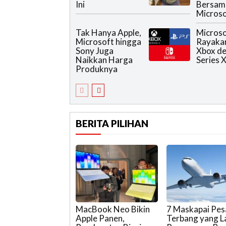
Ini
Bersam
Microso
Tak Hanya Apple,
Microso
Microsoft hingga
Rayaka
Sony Juga
Xbox d
Naikkan Harga
Series 
Produknya
BERITA PILIHAN
MacBook Neo Bikin
7 Maskapai Pe
Apple Panen,
Terbang yang L