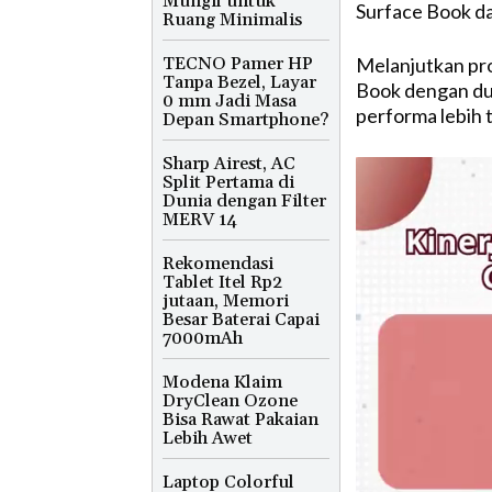
Mungil untuk
Surface Book da
Ruang Minimalis
TECNO Pamer HP
Melanjutkan pro
Tanpa Bezel, Layar
Book dengan dua
0 mm Jadi Masa
performa lebih t
Depan Smartphone?
Sharp Airest, AC
Split Pertama di
Dunia dengan Filter
MERV 14
Rekomendasi
Tablet Itel Rp2
jutaan, Memori
Besar Baterai Capai
7000mAh
Modena Klaim
DryClean Ozone
Bisa Rawat Pakaian
Lebih Awet
Laptop Colorful