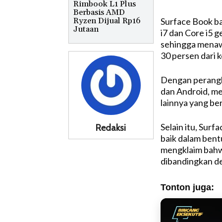
Rimbook L1 Plus
Berbasis AMD
Ryzen Dijual Rp16
Surface Book ba
Jutaan
i7 dan Core i5 
sehingga menaw
30 persen dari 
Dengan perangka
dan Android, m
lainnya yang berm
Selain itu, Surf
Redaksi
baik dalam ben
mengklaim bahwa
dibandingkan d
Tonton juga: