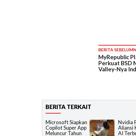
BERITA SEBELUM
​MyRepublic P
Perkuat BSD Me
Valley-Nya In
BERITA TERKAIT
Microsoft Siapkan
Nvidia 
Copilot Super App
Aliansi
Meluncur Tahun
AI Terb