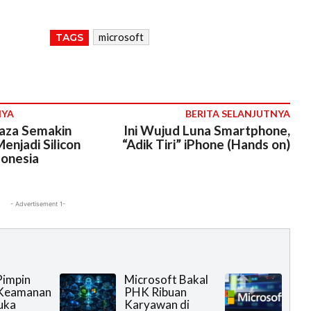
microsoft
TAGS
NYA
BERITA SELANJUTNYA
laza Semakin
Ini Wujud Luna Smartphone,
njadi Silicon
“Adik Tiri” iPhone (Hands on)
donesia
- Advertisement 1-
Pimpin
Microsoft Bakal
 Keamanan
PHK Ribuan
uka
Karyawan di