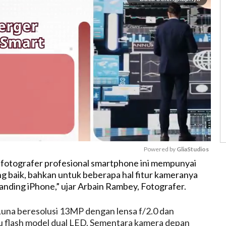
Powered by 
GliaStudios
fotografer profesional smartphone ini mempunyai
ng baik, bahkan untuk beberapa hal fitur kameranya
M
banding iPhone,” ujar Arbain Rambey, Fotografer.
u
t
una beresolusi 13MP dengan lensa f/2.0 dan
e
u flash model dual LED. Sementara kamera depan