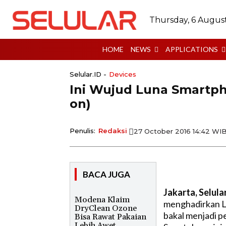
Thursday, 6 Augus
HOME
NEWS
APPLICATIONS
Selular.ID -
Devices
Ini Wujud Luna Smartph
on)
Penulis:
Redaksi
27 October 2016 14:42 WI
BACA JUGA
Jakarta, Selula
Modena Klaim
menghadirkan L
DryClean Ozone
bakal menjadi p
Bisa Rawat Pakaian
Lebih Awet