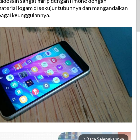
didesain sangat mirip dengan iPhone dengan
terial logam di sekujur tubuhnya dan mengandalkan
bagai keunggulannya.
Baca Selengkapnya
arrow_forward_ios