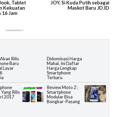
ook, Tablet
JOY, Si Kuda Putih sebagai
n Kekuatan
Maskot Baru JD.ID
a 16 Jam
- Advertisement 1-
Akan Rilis
Didominasi Harga
hone Baru
Mahal, Ini Daftar
l Layar
Harga Lengkap
di
Smartphone
ia
Terbaru
tphone
Review Moto Z :
 Yang Rilis
Smartphone
ari 2017
Modular Bisa
Bongkar-Pasang