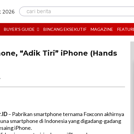
cari berita
t 2026
BUYER’S GUIDE
BINCANG EKSEKUTIF
MAGAZINE
FEATUR
one, “Adik Tiri” iPhone (Hands
B
r.ID
– Pabrikan smartphone ternama Foxconn akhirnya
una smartphone di Indonesia yang digadang-gadang
esaing iPhone.