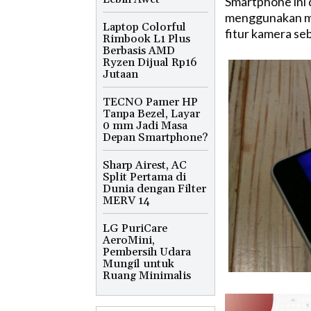
Smartphone ini 
menggunakan ma
Laptop Colorful
fitur kamera se
Rimbook L1 Plus
Berbasis AMD
Ryzen Dijual Rp16
Jutaan
TECNO Pamer HP
Tanpa Bezel, Layar
0 mm Jadi Masa
Depan Smartphone?
Sharp Airest, AC
Split Pertama di
Dunia dengan Filter
MERV 14
LG PuriCare
AeroMini,
Pembersih Udara
Mungil untuk
Ruang Minimalis