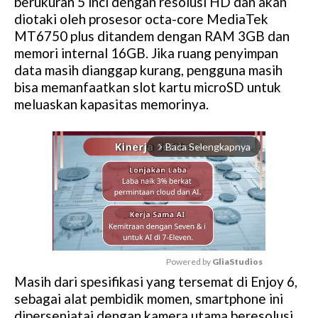
berukuran 5 inci dengan resolusi HD dan akan
diotaki oleh prosesor octa-core MediaTek
MT6750 plus ditandem dengan RAM 3GB dan
memori internal 16GB. Jika ruang penyimpan
data masih dianggap kurang, pengguna masih
bisa memanfaatkan slot kartu microSD untuk
meluaskan kapasitas memorinya.
Baca Selengkapnya
arrow_forward_ios
Powered by 
GliaStudios
Masih dari spesifikasi yang tersemat di Enjoy 6,
M
sebagai alat pembidik momen, smartphone ini
u
dipersenjatai dengan kamera utama beresolusi
t