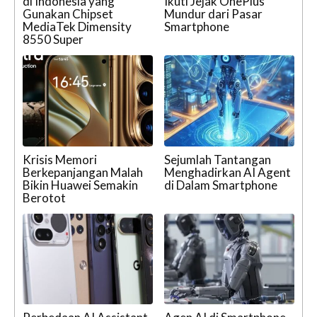
di Indonesia yang
Ikuti Jejak OnePlus
Gunakan Chipset
Mundur dari Pasar
MediaTek Dimensity
Smartphone
8550 Super
Krisis Memori
Sejumlah Tantangan
Berkepanjangan Malah
Menghadirkan AI Agent
Bikin Huawei Semakin
di Dalam Smartphone
Berotot