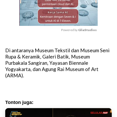
Powered by 
GliaStudios
M
u
Di antaranya Museum Tekstil dan Museum Seni
t
Rupa & Keramik, Galeri Batik, Museum
e
Purbakala Sangiran, Yayasan Biennale
Yogyakarta, dan Agung Rai Museum of Art
(ARMA).
Tonton juga: