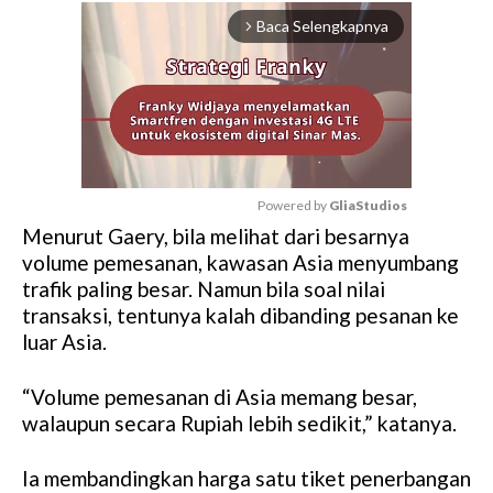
Baca Selengkapnya
arrow_forward_ios
Powered by 
GliaStudios
Menurut Gaery, bila melihat dari besarnya
M
volume pemesanan, kawasan Asia menyumbang
u
trafik paling besar. Namun bila soal nilai
t
transaksi, tentunya kalah dibanding pesanan ke
e
luar Asia.
“Volume pemesanan di Asia memang besar,
walaupun secara Rupiah lebih sedikit,” katanya.
Ia membandingkan harga satu tiket penerbangan