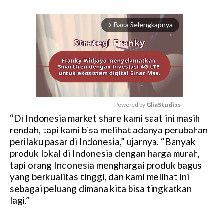
Baca Selengkapnya
arrow_forward_ios
Powered by 
GliaStudios
“Di Indonesia market share kami saat ini masih
M
rendah, tapi kami bisa melihat adanya perubahan
u
perilaku pasar di Indonesia,” ujarnya. “Banyak
t
produk lokal di Indonesia dengan harga murah,
e
tapi orang Indonesia menghargai produk bagus
yang berkualitas tinggi, dan kami melihat ini
sebagai peluang dimana kita bisa tingkatkan
lagi.”