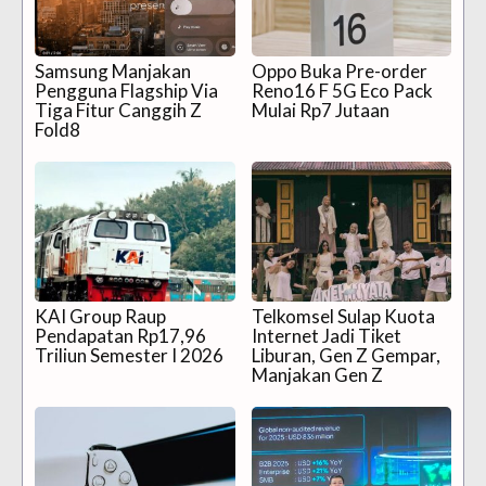
Samsung Manjakan
Oppo Buka Pre-order
Pengguna Flagship Via
Reno16 F 5G Eco Pack
Tiga Fitur Canggih Z
Mulai Rp7 Jutaan
Fold8
KAI Group Raup
Telkomsel Sulap Kuota
Pendapatan Rp17,96
Internet Jadi Tiket
Triliun Semester I 2026
Liburan, Gen Z Gempar,
Manjakan Gen Z