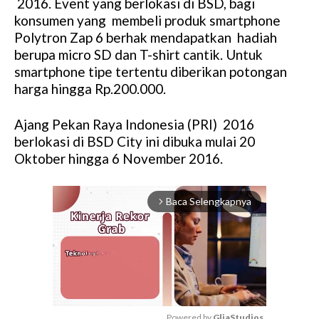
2016. Event yang berlokasi di BSD, bagi
konsumen yang membeli produk smartphone
Polytron Zap 6 berhak mendapatkan hadiah
berupa micro SD dan T-shirt cantik. Untuk
smartphone tipe tertentu diberikan potongan
harga hingga Rp.200.000.
Ajang Pekan Raya Indonesia (PRI) 2016
berlokasi di BSD City ini dibuka mulai 20
Oktober hingga 6 November 2016.
Baca Selengkapnya
arrow_forward_ios
Powered by 
GliaStudios