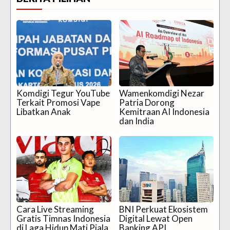
Komdigi Tegur YouTube
Wamenkomdigi Nezar
Terkait Promosi Vape
Patria Dorong
Libatkan Anak
Kemitraan AI Indonesia
dan India
Cara Live Streaming
BNI Perkuat Ekosistem
Gratis Timnas Indonesia
Digital Lewat Open
di Laga Hidup Mati Piala
Banking API