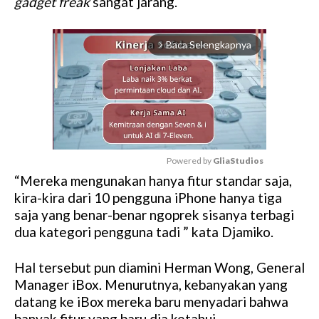
gadget freak
sangat jarang.
Baca Selengkapnya
arrow_forward_ios
Powered by 
GliaStudios
“Mereka mengunakan hanya fitur standar saja,
M
kira-kira dari 10 pengguna iPhone hanya tiga
u
saja yang benar-benar ngoprek sisanya terbagi
t
dua kategori pengguna tadi ” kata Djamiko.
e
Hal tersebut pun diamini Herman Wong, General
Manager iBox. Menurutnya, kebanyakan yang
datang ke iBox mereka baru menyadari bahwa
banyak fitur yang baru dia ketahui.