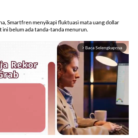
a, Smartfren menyikapi fluktuasi mata uang dollar
t ini belum ada tanda-tanda menurun.
Baca Selengkapnya
arrow_forward_ios