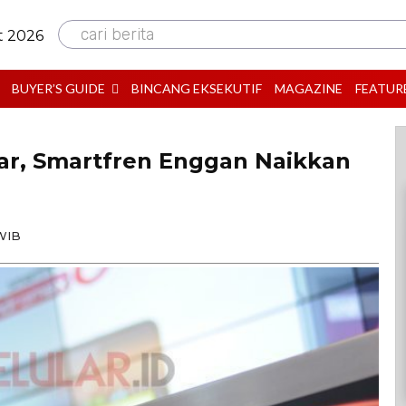
cari berita
t 2026
BUYER’S GUIDE
BINCANG EKSEKUTIF
MAGAZINE
FEATUR
ar, Smartfren Enggan Naikkan
 WIB