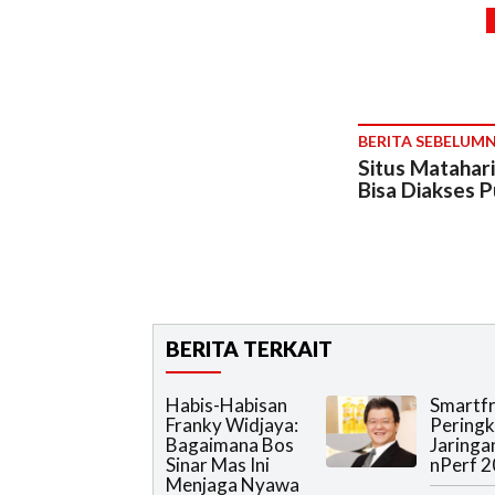
BERITA SEBELUM
Situs Matahar
Bisa Diakses P
BERITA TERKAIT
Habis-Habisan
Smartfr
Franky Widjaya:
Peringk
Bagaimana Bos
Jaringan
Sinar Mas Ini
nPerf 
Menjaga Nyawa