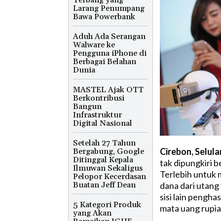
Terbang yang
Larang Penumpang
Bawa Powerbank
Aduh Ada Serangan
Walware ke
Pengguna iPhone di
Berbagai Belahan
Dunia
MASTEL Ajak OTT
Berkontribusi
Bangun
Infrastruktur
Digital Nasional
Setelah 27 Tahun
Cirebon, Selula
Bergabung, Google
Ditinggal Kepala
tak dipungkiri b
Ilmuwan Sekaligus
Terlebih untuk 
Pelopor Kecerdasan
dana dari utang
Buatan Jeff Dean
sisi lain pengha
5 Kategori Produk
mata uang rupia
yang Akan