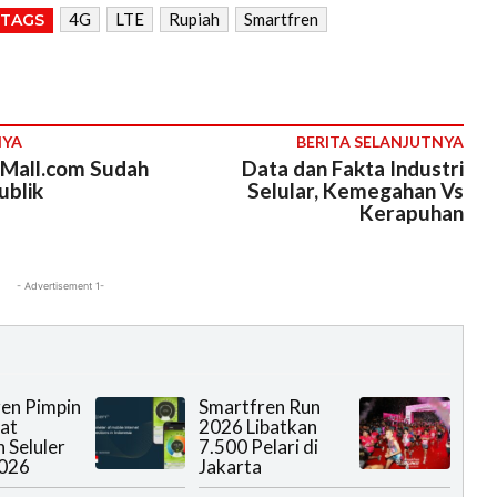
4G
LTE
Rupiah
Smartfren
TAGS
NYA
BERITA SELANJUTNYA
iMall.com Sudah
Data dan Fakta Industri
ublik
Selular, Kemegahan Vs
Kerapuhan
- Advertisement 1-
en Pimpin
Smartfren Run
at
2026 Libatkan
 Seluler
7.500 Pelari di
2026
Jakarta