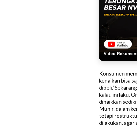
Video Rekomen
Konsumen memang
kenaikan bisa sa
dibeli.”Sekarang
kalau ini laku. 
dinaikkan sediki
Munir, dalam ke
tetapi restrukt
dilakukan, agar 