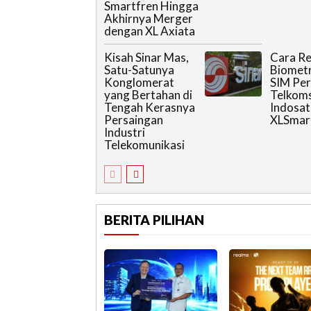
Smartfren Hingga
Akhirnya Merger
dengan XL Axiata
Kisah Sinar Mas,
Cara Re
Satu-Satunya
Biometr
Konglomerat
SIM Pe
yang Bertahan di
Telkoms
Tengah Kerasnya
Indosat
Persaingan
XLSmar
Industri
Telekomunikasi
BERITA PILIHAN