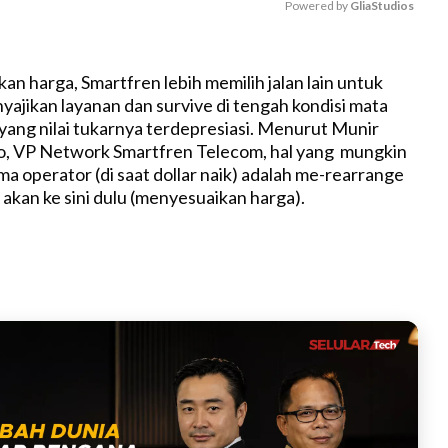
Powered by 
GliaStudios
M
kan harga, Smartfren lebih memilih jalan lain untuk
u
yajikan layanan dan survive di tengah kondisi mata
t
yang nilai tukarnya terdepresiasi. Menurut Munir
e
, VP Network Smartfren Telecom, hal yang mungkin
a operator (di saat dollar naik) adalah me-rearrange
 akan ke sini dulu (menyesuaikan harga).