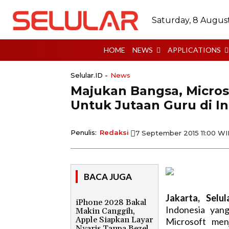
Saturday, 8 Augus
HOME
NEWS
APPLICATIONS
Selular.ID -
News
Majukan Bangsa, Micros
Untuk Jutaan Guru di I
Penulis:
Redaksi
7 September 2015 11:00 W
BACA JUGA
Jakarta, Selul
iPhone 2028 Bakal
Indonesia yang
Makin Canggih,
Apple Siapkan Layar
Microsoft men
Nyaris Tanpa Bezel