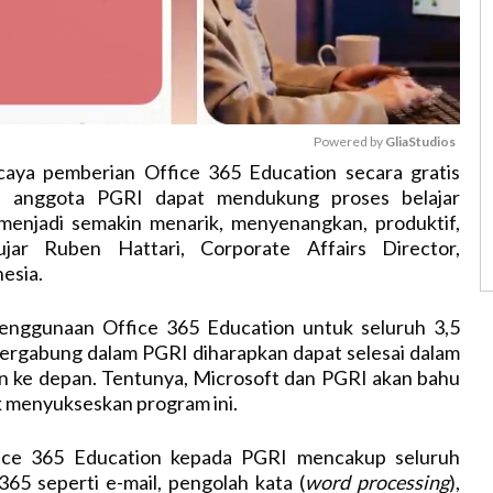
Powered by 
GliaStudios
caya pemberian Office 365 Education secara gratis
h anggota PGRI dapat mendukung proses belajar
M
menjadi semakin menarik, menyenangkan, produktif,
u
 ujar Ruben Hattari, Corporate Affairs Director,
t
esia.
e
enggunaan Office 365 Education untuk seluruh 3,5
tergabung dalam PGRI diharapkan dapat selesai dalam
an ke depan. Tentunya, Microsoft dan PGRI akan bahu
menyukseskan program ini.
ice 365 Education kepada PGRI mencakup seluruh
365 seperti e-mail, pengolah kata (
word processing
),