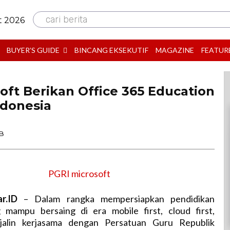
cari berita
t 2026
BUYER’S GUIDE
BINCANG EKSEKUTIF
MAGAZINE
FEATUR
oft Berikan Office 365 Education
ndonesia
IB
ar.ID
– Dalam rangka mempersiapkan pendidikan
 mampu bersaing di era mobile first, cloud first,
jalin kerjasama dengan Persatuan Guru Republik