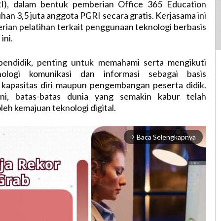
RI), dalam bentuk pemberian Office 365 Education
han 3,5 juta anggota PGRI secara gratis. Kerjasama ini
rian pelatihan terkait penggunaan teknologi berbasis
ini.
pendidik, penting untuk memahami serta mengikuti
ologi komunikasi dan informasi sebagai basis
apasitas diri maupun pengembangan peserta didik.
 ini, batas-batas dunia yang semakin kabur telah
eh kemajuan teknologi digital.
Baca Selengkapnya
arrow_forward_ios