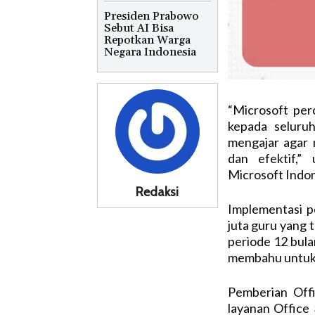
Presiden Prabowo
Sebut AI Bisa
Repotkan Warga
Negara Indonesia
“Microsoft per
kepada seluru
mengajar agar 
dan efektif,”
Microsoft Indon
Redaksi
Implementasi p
juta guru yang 
periode 12 bul
membahu untuk 
Pemberian Off
layanan Office 