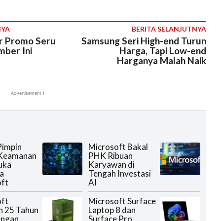
NYA
BERITA SELANJUTNYA
r Promo Seru
Samsung Seri High-end Turun
ber Ini
Harga, Tapi Low-end
Harganya Malah Naik
- Advertisement 1-
Pimpin
Microsoft Bakal
 Keamanan
PHK Ribuan
uka
Karyawan di
a
Tengah Investasi
ft
AI
ft
Microsoft Surface
n 25 Tahun
Laptop 8 dan
engan
Surface Pro