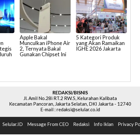
Apple Bakal
5 Kategori Produk
en
Munculkan iPhone Air
yang Akan Ramaikan
tegis
2, Ternyata Bakal
IGHE 2026 Jakarta
luruh
Gunakan Chipset Ini
REDAKSI/BISNIS
Jl. Amil No.28i RT.2 RW.5, Kelurahan Kalibata
Kecamatan Pancoran, Jakarta Selatan, DKI Jakarta - 12740
E-mail : redaksi@selular.co.id
Selular.ID
Message From CEO
Redaksi
Info Iklan
Privacy Po