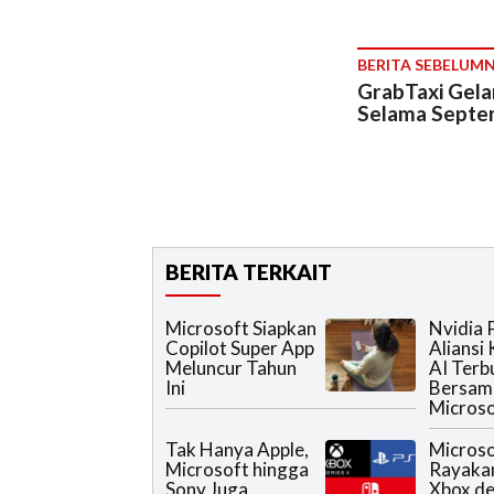
BERITA SEBELUM
GrabTaxi Gela
Selama Septem
BERITA TERKAIT
Microsoft Siapkan
Nvidia 
Copilot Super App
Aliansi
Meluncur Tahun
AI Terb
Ini
Bersam
Microso
Tak Hanya Apple,
Microso
Microsoft hingga
Rayaka
Sony Juga
Xbox d