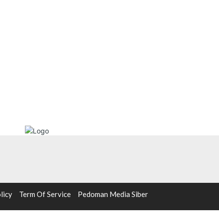
licy
Term Of Service
Pedoman Media Siber