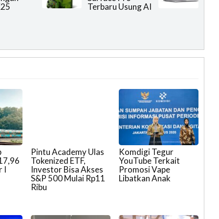
X25
Terbaru Usung AI
p
Pintu Academy Ulas
Komdigi Tegur
17,96
Tokenized ETF,
YouTube Terkait
 I
Investor Bisa Akses
Promosi Vape
S&P 500 Mulai Rp11
Libatkan Anak
Ribu