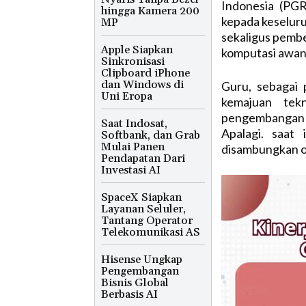
Indonesia (PG
hingga Kamera 200
kepada keseluru
MP
sekaligus pembe
Apple Siapkan
komputasi awan 
Sinkronisasi
Clipboard iPhone
dan Windows di
Guru, sebagai 
Uni Eropa
kemajuan tekn
pengembangan k
Saat Indosat,
Apalagi. saat
Softbank, dan Grab
Mulai Panen
disambungkan ol
Pendapatan Dari
Investasi AI
SpaceX Siapkan
Layanan Seluler,
Tantang Operator
Telekomunikasi AS
Hisense Ungkap
Pengembangan
Bisnis Global
Berbasis AI