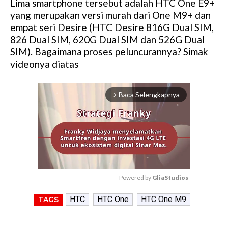
Lima smartphone tersebut adalah HTC One E9+
yang merupakan versi murah dari One M9+ dan
empat seri Desire (HTC Desire 816G Dual SIM,
826 Dual SIM, 620G Dual SIM dan 526G Dual
SIM). Bagaimana proses peluncurannya? Simak
videonya diatas
Baca Selengkapnya
arrow_forward_ios
Powered by 
GliaStudios
M
HTC
HTC One
HTC One M9
TAGS
u
t
e