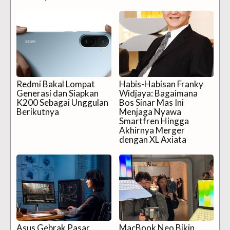
Redmi Bakal Lompat
Habis-Habisan Franky
Generasi dan Siapkan
Widjaya: Bagaimana
K200 Sebagai Unggulan
Bos Sinar Mas Ini
Berikutnya
Menjaga Nyawa
Smartfren Hingga
Akhirnya Merger
dengan XL Axiata
Asus Gebrak Pasar
MacBook Neo Bikin