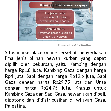
Baca Selengkapnya
arrow_forward_ios
Powered by 
GliaStudios
Situs marketplace online tersebut menyediakan
M
lima jenis pilihan hewan kurban yang dapat
u
dipilih oleh pekurban, yaitu Kambing dengan
t
harga Rp1.8 juta, Kambing Gaza dengan harga
e
Rp4 juta, Sapi dengan harga Rp12.6 juta, Sapi
Gaza dengan harga Rp29.75 juta dan Unta
dengan harga Rp24.75 juta. Khusus untuk
Kambing Gaza dan Sapi Gaza, hewan akan dibeli,
dipotong dan didistribusikan di wilayah Gaza,
Palestina.