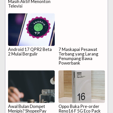
Masih Aktif Menonton
Televisi
Android 17 QPR2 Beta
7 Maskapai Pesawat
2 Mulai Bergulir
Terbang yang Larang
Penumpang Bawa
Powerbank
Awal Bulan Dompet
Oppo Buka Pre-order
Menipis? ShopeePay
Reno16 F 5G Eco Pack