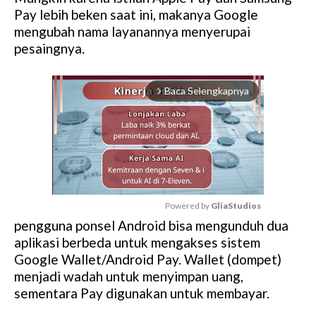
Pay lebih beken saat ini, makanya Google
mengubah nama layanannya menyerupai
pesaingnya.
Baca Selengkapnya
arrow_forward_ios
Powered by 
GliaStudios
pengguna ponsel Android bisa mengunduh dua
M
aplikasi berbeda untuk mengakses sistem
u
Google Wallet/Android Pay. Wallet (dompet)
t
menjadi wadah untuk menyimpan uang,
e
sementara Pay digunakan untuk membayar.