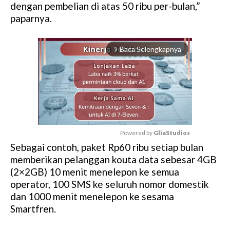
dengan pembelian di atas 50 ribu per-bulan,”
paparnya.
Baca Selengkapnya
arrow_forward_ios
Powered by 
GliaStudios
Sebagai contoh, paket Rp60 ribu setiap bulan
M
memberikan pelanggan kouta data sebesar 4GB
u
(2×2GB) 10 menit menelepon ke semua
t
operator, 100 SMS ke seluruh nomor domestik
e
dan 1000 menit menelepon ke sesama
Smartfren.