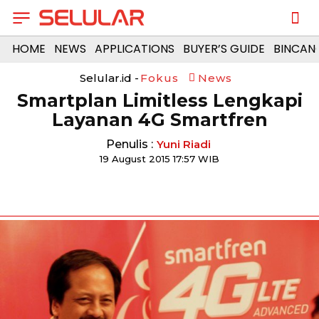
HOME
NEWS
APPLICATIONS
BUYER’S GUIDE
BINCAN
Selular.id -
Fokus
News
Smartplan Limitless Lengkapi
Layanan 4G Smartfren
Penulis :
Yuni Riadi
19 August 2015 17:57 WIB