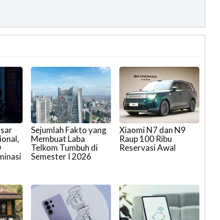
asar
Sejumlah Fakto yang
Xiaomi N7 dan N9
onal,
Membuat Laba
Raup 100 Ribu
D
Telkom Tumbuh di
Reservasi Awal
minasi
Semester I 2026