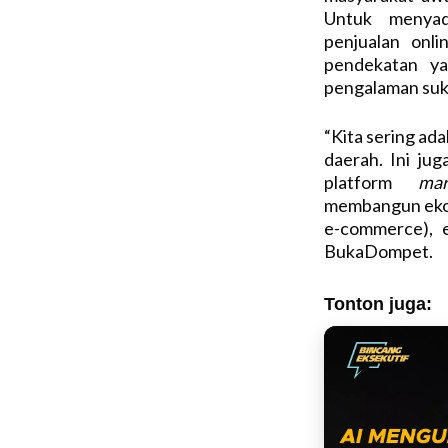
Untuk menyad
penjualan onli
pendekatan ya
pengalaman suk
“Kita sering ada
daerah. Ini ju
platform
mar
membangun ekos
e-commerce), 
BukaDompet.
Tonton juga: