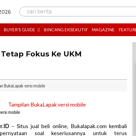
cari berita
 2026
BUYER’S GUIDE
BINCANG EKSEKUTIF
MAGAZINE
FEATUR
k Tetap Fokus Ke UKM
an BukaLapak versi mobile
ersi mobile
r.ID
– Situs jual beli online, Bukalapak.com kembali
pernyataan soal keseriusannya untuk terus