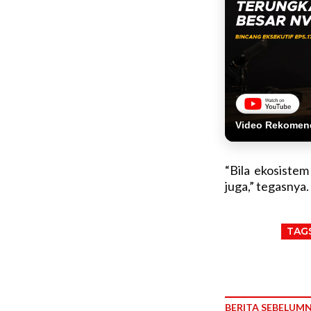
Video Rekomen
“Bila ekosist
juga,” tegasnya.
TAG
BERITA SEBELUM