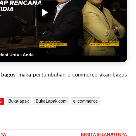
dasi Untuk Anda
em bagus, maka pertumbuhan e-commerce akan bagus
Bukalapak
BukaLapak.com
e-commerce
S
NYA
BERITA SELANJUTNYA