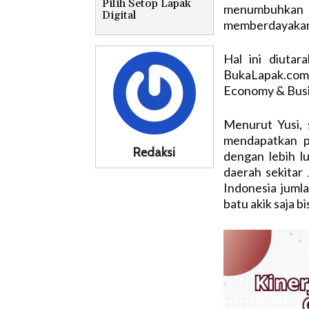
Pilih Setop Lapak
menumbuhkan 
Digital
memberdayakan t
Hal ini diuta
BukaLapak.com,
Economy & Busin
Menurut Yusi, 
mendapatkan p
Redaksi
dengan lebih l
daerah sekitar
Indonesia juml
batu akik saja bi