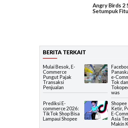
Angry Birds 2 
Setumpuk Fitu
BERITA TERKAIT
Mulai Besok, E-
Facebo
Commerce
Panaska
Pungut Pajak
e-Comm
Transaksi
Tok da
Penjualan
Tokope
was
Prediksi E-
Shopee 
commerce 2026:
Ketir, 
TikTok Shop Bisa
E-Comm
Lampaui Shopee
Asia Te
Makin K