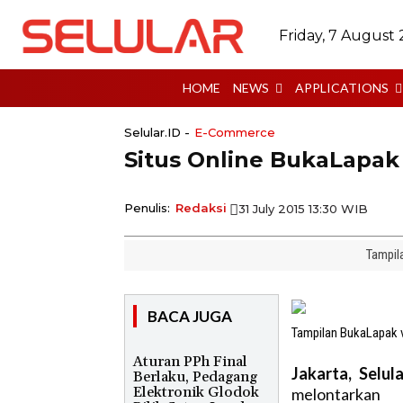
Friday, 7 August
HOME
NEWS
APPLICATIONS
Selular.ID -
E-Commerce
Situs Online BukaLapa
Penulis:
Redaksi
31 July 2015 13:30 WIB
Tampil
BACA JUGA
Tampilan BukaLapak v
Aturan PPh Final
Jakarta, Selula
Berlaku, Pedagang
Elektronik Glodok
melontarkan 