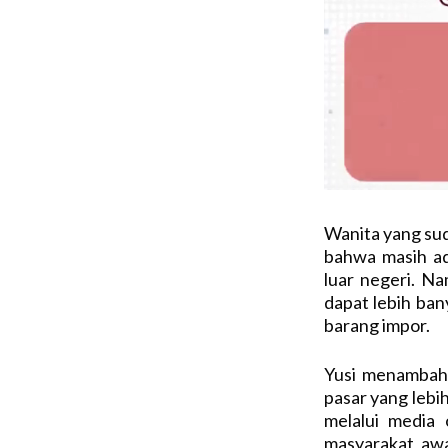
Wanita yang su
bahwa masih ad
luar negeri. N
dapat lebih ba
barang impor.
Yusi menambah
pasar yang lebi
melalui media 
masyarakat awa