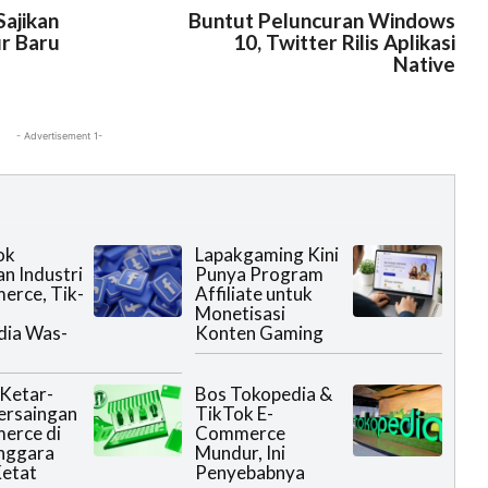
Sajikan
Buntut Peluncuran Windows
r Baru
10, Twitter Rilis Aplikasi
Native
- Advertisement 1-
ok
Lapakgaming Kini
n Industri
Punya Program
erce, Tik-
Affiliate untuk
n
Monetisasi
dia Was-
Konten Gaming
Ketar-
Bos Tokopedia &
Persaingan
TikTok E-
erce di
Commerce
nggara
Mundur, Ini
etat
Penyebabnya