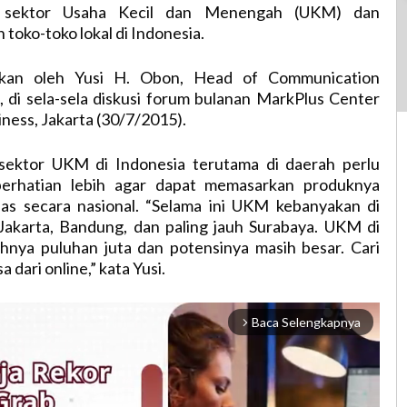
sektor Usaha Kecil dan Menengah (UKM) dan
oko-toko lokal di Indonesia.
rakan oleh Yusi H. Obon, Head of Communication
 di sela-sela diskusi forum bulanan MarkPlus Center
ess, Jakarta (30/7/2015).
sektor UKM di Indonesia terutama di daerah perlu
erhatian lebih agar dapat memasarkan produknya
uas secara nasional. “Selama ini UKM kebanyakan di
 Jakarta, Bandung, dan paling jauh Surabaya. UKM di
ahnya puluhan juta dan potensinya masih besar. Cari
sa dari online,” kata Yusi.
Baca Selengkapnya
arrow_forward_ios