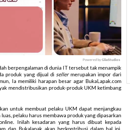
Powered by 
GliaStudios
dah berpengalaman di dunia IT tersebut tak menampik
a produk yang dijual di
seller
merupakan impor dari
M
amun, Ia memiliki harapan besar agar BukaLapak.com
u
nyak mendistribusikan produk-produk UKM ketimbang
t
e
kan untuk membuat pelaku UKM dapat menjangkau
h luas, pelaku harus membawa produk yang dipasarkan
online. Inilah kesadaran yang harus dibuat kepada
m dan Bukalapak akan berkontribusi dalam hal ini.