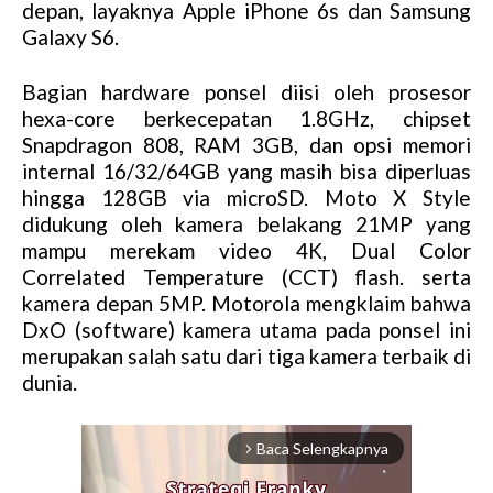
depan, layaknya Apple iPhone 6s dan Samsung
Galaxy S6.
Bagian hardware ponsel diisi oleh prosesor
hexa-core berkecepatan 1.8GHz, chipset
Snapdragon 808, RAM 3GB, dan opsi memori
internal 16/32/64GB yang masih bisa diperluas
hingga 128GB via microSD. Moto X Style
didukung oleh kamera belakang 21MP yang
mampu merekam video 4K, Dual Color
Correlated Temperature (CCT) flash. serta
kamera depan 5MP. Motorola mengklaim bahwa
DxO (software) kamera utama pada ponsel ini
merupakan salah satu dari tiga kamera terbaik di
dunia.
Baca Selengkapnya
arrow_forward_ios