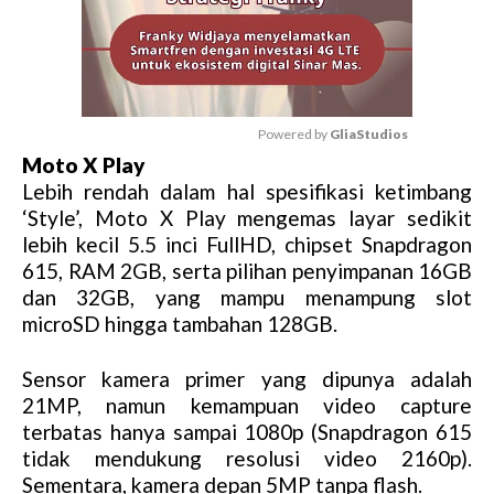
Powered by 
GliaStudios
Moto X Play
M
Lebih rendah dalam hal spesifikasi ketimbang
u
‘Style’, Moto X Play mengemas layar sedikit
t
lebih kecil 5.5 inci FullHD, chipset Snapdragon
e
615, RAM 2GB, serta pilihan penyimpanan 16GB
dan 32GB, yang mampu menampung slot
microSD hingga tambahan 128GB.
Sensor kamera primer yang dipunya adalah
21MP, namun kemampuan video capture
terbatas hanya sampai 1080p (Snapdragon 615
tidak mendukung resolusi video 2160p).
Sementara, kamera depan 5MP tanpa flash.