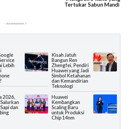
Tertukar Sabun Mandi
- Advertisement 1-
Google
Kisah Jatuh
Service
Bangun Ren
i Lebih
Zhengfei, Pendiri
i
Huawei yang Jadi
hone
Simbol Ketahanan
?
dan Kemandirian
Teknologi
a 2026,
Huawei
Salurkan
Kembangkan
 Sapi dan
Scaling Baru
bing
untuk Produksi
Chip 14nm