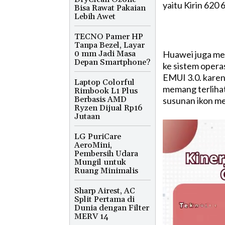
yaitu Kirin 620
Bisa Rawat Pakaian
Lebih Awet
TECNO Pamer HP
Tanpa Bezel, Layar
0 mm Jadi Masa
Huawei juga me
Depan Smartphone?
ke sistem opera
EMUI 3.0. karen
Laptop Colorful
memang terliha
Rimbook L1 Plus
Berbasis AMD
susunan ikon me
Ryzen Dijual Rp16
Jutaan
LG PuriCare
AeroMini,
Pembersih Udara
Mungil untuk
Ruang Minimalis
Sharp Airest, AC
Split Pertama di
Dunia dengan Filter
MERV 14