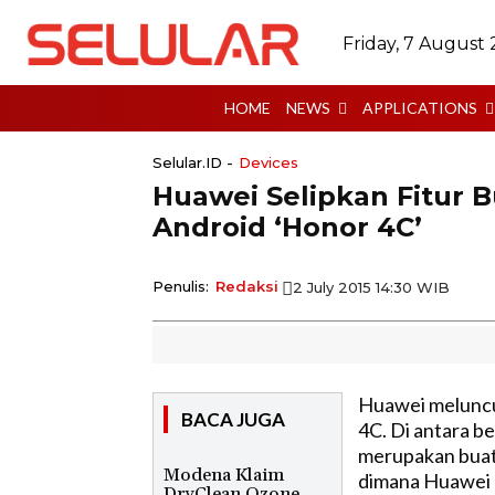
Friday, 7 August
HOME
NEWS
APPLICATIONS
Selular.ID -
Devices
Huawei Selipkan Fitur 
Android ‘Honor 4C’
Penulis:
Redaksi
2 July 2015 14:30 WIB
Huawei meluncu
BACA JUGA
4C. Di antara b
merupakan buata
Modena Klaim
dimana Huawei 
DryClean Ozone