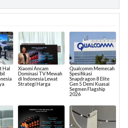
t Hal
Xiaomi Ancam
Qualcomm Memecah
bil
Dominasi TV Mewah
Spesifikasi
onesia
di Indonesia Lewat
Snapdragon 8 Elite
ya
Strategi Harga
Gen 5 Demi Kuasai
Segmen Flagship
2026