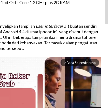
 64 bit Octa Core 1.2 GHz plus 2G RAM.
nyelipkan tampilan
user interface
(UI) buatan sendiri
si Android 4.4 di smartphone ini, yang disebut dengan
a UI ini beberapa tampilan ikon menu di smartphone
t beda dari kebanyakan. Termasuk dalam pengaturan
nu tersebut.
Baca Selengkapnya
arrow_forward_ios