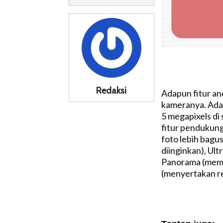
Redaksi
Adapun fitur an
kameranya. Ada 
5 megapixels di
fitur pendukung
foto lebih bagu
diinginkan), Ult
Panorama (mempe
(menyertakan re