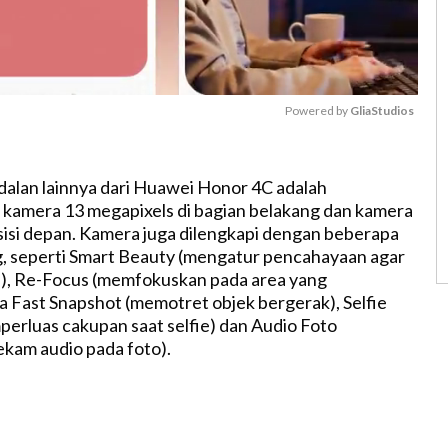
Powered by 
GliaStudios
M
dalan lainnya dari Huawei Honor 4C adalah
u
kamera 13 megapixels di bagian belakang dan kamera
t
 sisi depan. Kamera juga dilengkapi dengan beberapa
e
, seperti Smart Beauty (mengatur pencahayaan agar
s), Re-Focus (memfokuskan pada area yang
ra Fast Snapshot (memotret objek bergerak), Selfie
rluas cakupan saat selfie) dan Audio Foto
kam audio pada foto).