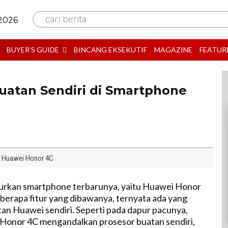
cari berita
 2026
BUYER’S GUIDE
BINCANG EKSEKUTIF
MAGAZINE
FEATUR
Buatan Sendiri di Smartphone
Huawei Honor 4C
rkan smartphone terbarunya, yaitu Huawei Honor
eberapa fitur yang dibawanya, ternyata ada yang
n Huawei sendiri. Seperti pada dapur pacunya,
Honor 4C mengandalkan prosesor buatan sendiri,