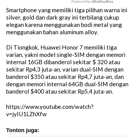
Powered by 
GliaStudios
Smartphone yang memiliki tiga pilihan warna ini
M
silver, gold dan dark gray ini terbilang cukup
u
elegan karena menggunakan bodi metal yang
t
menggunakan bahan aluminum alloy.
e
Di Tiongkok, Huawei Honor 7 memiliki tiga
varian, yakni model single-SIM dengan memori
internal 16GB dibanderol sekitar $ 320 atau
sekitar Rp4,3 juta-an, varian dual-SIM dengan
banderol $350 atau sekitar Rp4,7 juta-an, dan
dengan memori internal 64GB dual-SIM dengan
banderol $400 atau sekitar Rp5.4 juta-an.
https://www.youtube.com/watch?
v=jyIU1LZhXfw
Tonton juga: